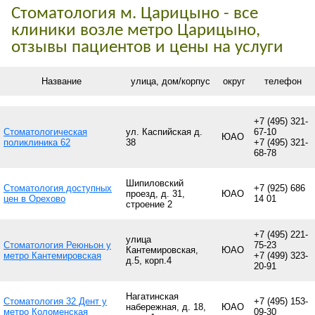
Стоматология м. Царицыно - все
клиники возле метро Царицыно,
отзывы пациентов и цены на услуги
Название
улица, дом/корпус
округ
телефон
+7 (495) 321-
Стоматологическая
ул. Каспийская д.
67-10
ЮАО
поликлиника 62
38
+7 (495) 321-
68-78
Шипиловский
Стоматология доступных
+7 (925) 686
проезд, д. 31,
ЮАО
цен в Орехово
14 01
строение 2
+7 (495) 221-
улица
Стоматология Реюньон у
75-23
Кантемировская,
ЮАО
метро Кантемировская
+7 (499) 323-
д.5, корп.4
20-91
Нагатинская
Стоматология 32 Дент у
+7 (495) 153-
набережная, д. 18,
ЮАО
метро Коломенская
09-30