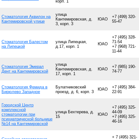
корп. 1
улица
Стоматология Аквилон на
+7 (499) 320-
Кантемировская, д.
ЮАО
Кантемировской улице
55-47
3, корп. 3
+7 (495) 328-
Стоматология Балестом
улица Липецкая,
71-54
ЮАО
на Липецкой
д.17, корп. 1
+7 (968) 721-
11-44
улица
Стоматология Эмерал
+7 (985) 190-
Кантемировская, д.
ЮАО
Дент на Кантемировской
74-77
17, корп. 1
Стоматология Фемида в
Булатниковский
+7 (495) 384-
ЮАО
Бирюлево Западное
проезд, д. 6, корп. 3
22-91
Городской Центр
+7 (495) 325-
комплексной
улица Бехтерева, д.
44-09
стоматологии при
ЮАО
15
+7 (495) 325-
психиатрической больнице
46-16
№14 на Кантемировской
+ 7 (495) 321-