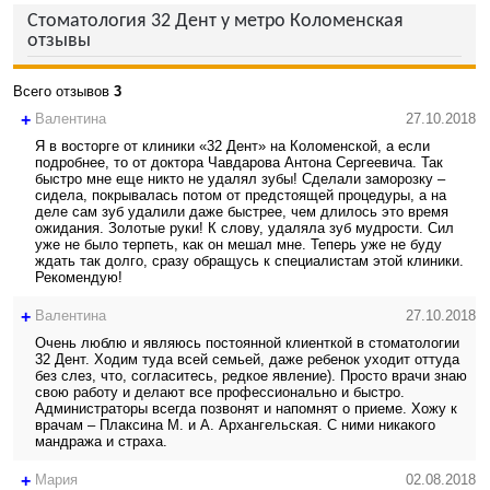
Стоматология 32 Дент у метро Коломенская
отзывы
Всего отзывов
3
+
Валентина
27.10.2018
Я в восторге от клиники «32 Дент» на Коломенской, а если
подробнее, то от доктора Чавдарова Антона Сергеевича. Так
быстро мне еще никто не удалял зубы! Сделали заморозку –
сидела, покрывалась потом от предстоящей процедуры, а на
деле сам зуб удалили даже быстрее, чем длилось это время
ожидания. Золотые руки! К слову, удаляла зуб мудрости. Сил
уже не было терпеть, как он мешал мне. Теперь уже не буду
ждать так долго, сразу обращусь к специалистам этой клиники.
Рекомендую!
+
Валентина
27.10.2018
Очень люблю и являюсь постоянной клиенткой в стоматологии
32 Дент. Ходим туда всей семьей, даже ребенок уходит оттуда
без слез, что, согласитесь, редкое явление). Просто врачи знаю
свою работу и делают все профессионально и быстро.
Администраторы всегда позвонят и напомнят о приеме. Хожу к
врачам – Плаксина М. и А. Архангельская. С ними никакого
мандража и страха.
+
Мария
02.08.2018