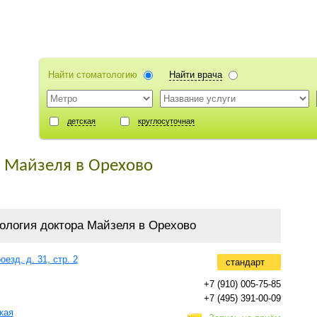
Найти стоматологию
Найти врача
детская
круглосуточная
 Майзеля в Орехово
ология доктора Майзеля в Орехово
езд, д. 31, стр. 2
стандарт
+7 (910) 005-75-85
+7 (495) 391-00-09
кая