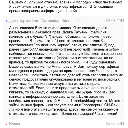
Вашему с большим стажем) врачей и молодых - перспективных!
У всех имеются и дипломы, и сертификаты... В ближайшее
время подправим информацию на сайте.
+
Директор клники - Александр Викторович.
08.05.2011
Анна, спасибо Вам за информацию. Я не спешил давать
разъяснения и оказался прав. Дочка Татьяны (фамилия
начинается с буквы "Л") вновь побывала на приеме - и это
правильно. В результате: 1) светокомпозитная пломба
поставленная "по диагнозу кариес" стоит, как влитая. 2) под
ранее (где-то??? неоднократно!!! неграмотно!!!) леченым зубом
наблюдается воспаление. Татьяна, раз уж Вы имеете косвенное
отношение к стоматологии (работали в стоматологии, но не
врачом), то приходите сами - поговорим... Не буду оценивать
Ваше высказывание, но Анна права! Я Вам покажу сертификат
мин здрава и рекомендации по применению пломбировочного
материала... почитаем статьи по детской стоматологии (благо их
сейчас предостаточно опубликовано в интернете); посмотрим с
Вами квалификационные документы детского врача-
стоматолога!!! Если решите продолжить лечение в нашей
клинике, то за каждую манипуляцию, мы будем просить Вас
написать информированное согласие... Если захотите
пообщаться заочно, то мой E-mail: 1-markushka@mail.ru. Можете
зайти на наш форум - согласуем время и "поговорим" ОН-Лайн
Лично я помогать смешить народ здесь, на самом уважаемом
стоматологическом портале - более не намерен! Честь имею!
-
Илона
05.05.2011