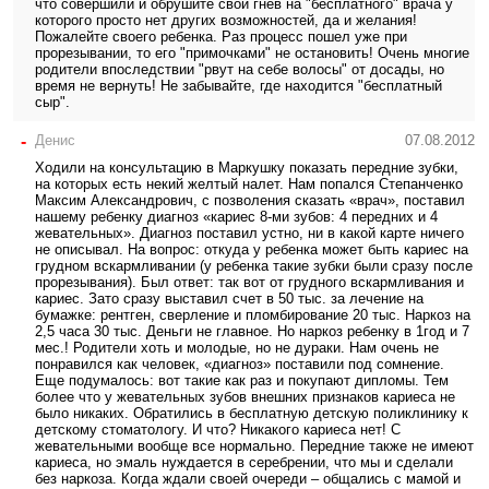
что совершили и обрушите свой гнев на "бесплатного" врача у
которого просто нет других возможностей, да и желания!
Пожалейте своего ребенка. Раз процесс пошел уже при
прорезывании, то его "примочками" не остановить! Очень многие
родители впоследствии "рвут на себе волосы" от досады, но
время не вернуть! Не забывайте, где находится "бесплатный
сыр".
-
Денис
07.08.2012
Ходили на консультацию в Маркушку показать передние зубки,
на которых есть некий желтый налет. Нам попался Степанченко
Максим Александрович, с позволения сказать «врач», поставил
нашему ребенку диагноз «кариес 8-ми зубов: 4 передних и 4
жевательных». Диагноз поставил устно, ни в какой карте ничего
не описывал. На вопрос: откуда у ребенка может быть кариес на
грудном вскармливании (у ребенка такие зубки были сразу после
прорезывания). Был ответ: так вот от грудного вскармливания и
кариес. Зато сразу выставил счет в 50 тыс. за лечение на
бумажке: рентген, сверление и пломбирование 20 тыс. Наркоз на
2,5 часа 30 тыс. Деньги не главное. Но наркоз ребенку в 1год и 7
мес.! Родители хоть и молодые, но не дураки. Нам очень не
понравился как человек, «диагноз» поставили под сомнение.
Еще подумалось: вот такие как раз и покупают дипломы. Тем
более что у жевательных зубов внешних признаков кариеса не
было никаких. Обратились в бесплатную детскую поликлинику к
детскому стоматологу. И что? Никакого кариеса нет! С
жевательными вообще все нормально. Передние также не имеют
кариеса, но эмаль нуждается в серебрении, что мы и сделали
без наркоза. Когда ждали своей очереди – общались с мамой и