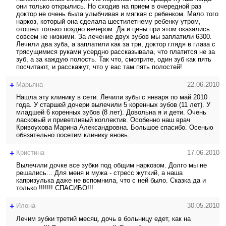
они только открылись. Но сходив на прием в очередной раз
доктор не очень была улыбчивая и мягкая с ребенком. Мало того
наркоз, который она сделала шестилетнему ребенку утром,
отошел только поздно вечером. Да и цены при этом оказались
совсем не низкими. За лечение двух зубов мы заплатили 6300.
Лечили два зуба, а заплатили как за три, доктор глядя в глаза с
трясущимися руками усердно рассказывала, что платится не за
зуб, а за каждую полость. Так что, смотрите, один зуб как пять
посчитают, и расскажут, что у вас там пять полостей!
+
Марьяна
22.06.2010
Нашла эту клинику в сети. Лечили зубы с января по май 2010
года. У старшей дочери вылечили 5 коренных зубов (11 лет). У
младшей 6 коренных зубов (8 лет). Довольна я и дети. Очень
ласковый и приветливый коллектив. Особенно наш врач
Кривоухова Марина Александровна. Большое спасибо. Осенью
обязательно посетим клинику вновь.
+
Кристина
17.06.2010
Вылечили дочке все зубки под общим наркозом. Долго мы не
решались... Для меня и мужа - стресс жуткий, а наша
капризулька даже не вспомнила, что с ней было. Сказка да и
только !!!!!!! СПАСИБО!!!
+
Илона
30.05.2010
Лечим зубки третий месяц, дочь в больницу едет, как на