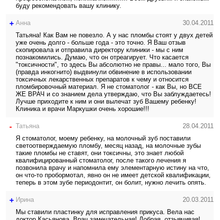
буду рекомендовать вашу клинику.
+
Анна
30.04.2011
Татьяна! Как Вам не повезло. А у нас пломбы стоят у двух детей
уже очень долго - больше года - это точно. Я Ваш отзыв
скопировала и отправила директору клиники - мы с ним
познакомились. Думаю, что он отреагирует. Что касается
"токсичности", то здесь Вы абсолютно не правы... мало того, Вы
(правда инкогнито) выдвинули обвинение в использовании
токсичных лекарственных препаратов к чему и относится
пломбировочный материал. Я не стоматолог - как Вы, но ВСЕ
ЖЕ ВРАЧ и со знанием дела утверждаю, что Вы заблуждаетесь!
Лучше приходите к ним и они вылечат зуб Вашему ребенку!
Клиника и врачи Маркушки очень хорошие!!!
-
Татьяна
28.04.2011
Я стоматолог, моему ребенку, на молочный зуб поставили
светоотверждаемую пломбу, месяц назад, на молочные зубы
такие пломбы не ставят, они токсичны, это знает любой
квалифицированный стоматолог, после такого лечения я
позвонила врачу и напомнила ему элементарную истину на что,
он что-то пробормотал, явно он не имеет детской квалификации,
теперь в этом зубе периодонтит, он болит, нужно лечить опять.
+
Ирина
20.03.2011
Мы ставили пластинку для исправления прикуса. Вела нас
доктор Касьянова. Врач замечательная! Добрая, отзывчивая!