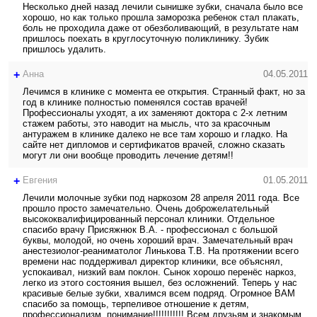
Несколько дней назад лечили сынишке зубки, сначала было все
хорошо, но как только прошла заморозка ребенок стал плакать,
боль не проходила даже от обезболивающий, в результате нам
пришлось поехать в круглосуточную поликлинику. Зубик
пришлось удалить.
+
Анна
04.05.2011
Лечимся в клинике с момента ее открытия. Странный факт, но за
год в клинике полностью поменялся состав врачей!
Профессионалы уходят, а их заменяют доктора с 2-х летним
стажем работы, это наводит на мысль, что за красочным
антуражем в клинике далеко не все там хорошо и гладко. На
сайте нет дипломов и сертификатов врачей, сложно сказать
могут ли они вообще проводить лечение детям!!
+
Евгения
01.05.2011
Лечили молочные зубки под наркозом 28 апреля 2011 года. Все
прошло просто замечательно. Очень доброжелательный
высококвалифицированный персонал клиники. Отдельное
спасибо врачу Присяжнюк В.А. - профессионал с большой
буквы, молодой, но очень хороший врач. Замечательный врач
анестезиолог-реаниматолог Линькова Т.В. На протяжении всего
времени нас поддерживал директор клиники, все объяснял,
успокаивал, низкий вам поклон. Сынок хорошо перенёс наркоз,
легко из этого состояния вышел, без осложнений. Теперь у нас
красивые белые зубки, хвалимся всем подряд. Огромное ВАМ
спасибо за помощь, терпеливое отношение к детям,
профессионализм, понимание!!!!!!!!!!! Всем друзьям и знакомым