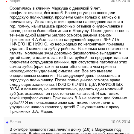
-
Мария
30.05.2014
Обратилась в клинику Маркуша с девочкой 9 лет,
профилактически, без жалоб. Ранее регулярно посещали
городскую поликлинику, проблемы были только с записью в
поликлинику. Из-за отсутствия времени на ожидание записи в
гор. пол-ку, начитавшись красочных отзывов о чудо-клинике и
враче, решено было обратиться в Маркушу. После длившегося в
течение одной минуты беглого осмотра ребенка врачом
Присяжнюк В.А был вынесен следующий вердикт: ЛЕЧИТЬ
НИЧЕГО НЕ НУЖНО, но необходимо по непонятным причинам
удалить 3 молочных зуба у ребенка. Насколько мне не изменяет
память, молочные зубы довольно физиологично выпадают у
детей сами, и платить за это 6 тыс рублей, по предварительным
подсчетам сотрудников клиники, при отсутствие патологии этих
самых зубов (врач так и не смог объяснить в чем причина
необходимости удаления) смысла нет. Все это вызвало
определенные сомнения. На следующий день прорвались в
городскую поликлинику. После полноценного осмотра врача
следующее заключение: НУЖНО ЛЕЧИТЬ ДВА КАРИОЗНЫХ
ЗУБА и возможно, но необязательно, удалить один молочный
зуб (как оказалось, он просто начал качаться). И как только
такой «профессионал» Присяжнюк В.А не заметил два больных
зуба??? Я не понаслышке знаю как тяжело потом лечить
упущенное начало кариеса у детей! С неуважением к врачу
Присяжнюк В.А, Мария.
+
Елена
10.05.2014
В октябре прошлого года лечили дочку (2,8) в Маркушке под
наркозом. Выбрала клинику по совету своих друзей, несмотря на