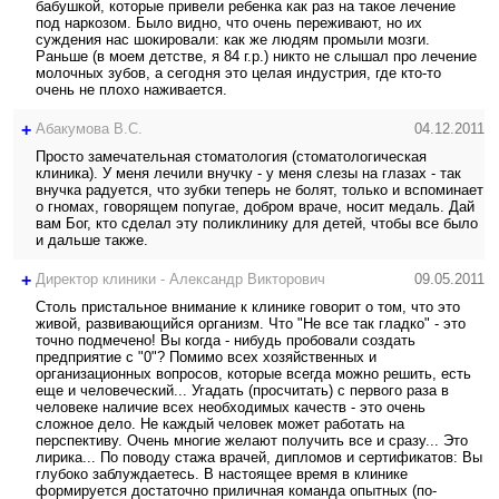
бабушкой, которые привели ребенка как раз на такое лечение
под наркозом. Было видно, что очень переживают, но их
суждения нас шокировали: как же людям промыли мозги.
Раньше (в моем детстве, я 84 г.р.) никто не слышал про лечение
молочных зубов, а сегодня это целая индустрия, где кто-то
очень не плохо наживается.
+
Абакумова В.С.
04.12.2011
Просто замечательная стоматология (стоматологическая
клиника). У меня лечили внучку - у меня слезы на глазах - так
внучка радуется, что зубки теперь не болят, только и вспоминает
о гномах, говорящем попугае, добром враче, носит медаль. Дай
вам Бог, кто сделал эту поликлинику для детей, чтобы все было
и дальше также.
+
Директор клиники - Александр Викторович
09.05.2011
Столь пристальное внимание к клинике говорит о том, что это
живой, развивающийся организм. Что "Не все так гладко" - это
точно подмечено! Вы когда - нибудь пробовали создать
предприятие с "0"? Помимо всех хозяйственных и
организационных вопросов, которые всегда можно решить, есть
еще и человеческий... Угадать (просчитать) с первого раза в
человеке наличие всех необходимых качеств - это очень
сложное дело. Не каждый человек может работать на
перспективу. Очень многие желают получить все и сразу... Это
лирика... По поводу стажа врачей, дипломов и сертификатов: Вы
глубоко заблуждаетесь. В настоящее время в клинике
формируется достаточно приличная команда опытных (по-