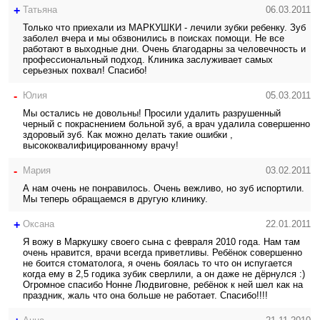
+
Татьяна
06.03.2011
Только что приехали из МАРКУШКИ - лечили зубки ребенку. Зуб
заболел вчера и мы обзвонились в поисках помощи. Не все
работают в выходные дни. Очень благодарны за человечность и
профессиональный подход. Клиника заслуживает самых
серьезных похвал! Спасибо!
-
Юлия
05.03.2011
Мы остались не довольны! Просили удалить разрушенный
черный с покраснением больной зуб, а врач удалила совершенно
здоровый зуб. Как можно делать такие ошибки ,
высококвалифицированному врачу!
-
Мария
03.02.2011
А нам очень не понравилось. Очень вежливо, но зуб испортили.
Мы теперь обращаемся в другую клинику.
+
Оксана
22.01.2011
Я вожу в Маркушку своего сына с февраля 2010 года. Нам там
очень нравится, врачи всегда приветливы. Ребёнок совершенно
не боится стоматолога, я очень боялась то что он испугается
когда ему в 2,5 годика зубик сверлили, а он даже не дёрнулся :)
Огромное спасибо Нонне Людвиговне, ребёнок к ней шел как на
праздник, жаль что она больше не работает. Спасибо!!!!