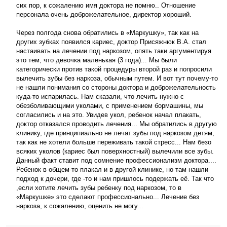
сих пор, к сожалению имя доктора не помню.. Отношение
персонала очень доброжелательное, директор хороший.
Через полгода снова обратились в «Маркушку», так как на
других зубках появился кариес, доктор Присяжнюк В.А. стал
настаивать на лечении под наркозом, опять таки аргументируя
это тем, что девочка маленькая (3 года)... Мы были
категорически против такой процедуры второй раз и попросили
вылечить зубы без наркоза, обычным путем. И вот тут почему-то
не нашли понимания со стороны доктора и доброжелательность
куда-то испарилась. Нам сказали, что лечить нужно с
обезболивающими уколами, с применением бормашины, мы
согласились и на это. Увидев укол, ребенок начал плакать,
доктор отказался проводить лечения... Мы обратились в другую
клинику, где принципиально не лечат зубы под наркозом детям,
так как не хотели больше переживать такой стресс... Нам безо
всяких уколов (кариес был поверхностный) вылечили все зубы.
Данный факт ставит под сомнение профессионализм доктора....
Ребенок в общем-то плакал и в другой клинике, но там нашли
подход к дочери, где -то и нам пришлось подержать её. Так что
,если хотите лечить зубы ребенку под наркозом, то в
«Маркушке» это сделают профессионально... Лечение без
наркоза, к сожалению, оценить не могу...