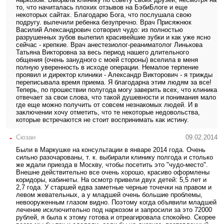
то, что начиталась плохих отзывов на БэбиБлоге и еще
некоторых сайтах. Благодарю Бога, что послушала свою
подругу. вылечили ребенка безупречно. Врач Присяжнюк
Василий Александрович сотворил чудо: из полностью
разрушенных зубов вылепил красивейшие зубки и как уже ясно
сейчас - крепкие. Врач анестезиолог-реаниматолог Линькова
Татьяна Викторовна за весь период нашего длительного
общения (очень занудного с моей стороны) вселила в меня
полную уверенность в исходе операции. Немалое терпение
проявил и директор клиники - Александр Викторович - я трижды
переписывала время приема. Я благодарна этим людям за все!
Теперь, по прошествии полугода могу заверить всех, что клиника
отвечает за свои слова, что такой душевности и понимания мало
где еще можно получить от совсем незнакомых людей. И в
заключении хочу отметить, что те некоторые недовольства,
которые встречаются не стоит воспринимать как истину.
-
Сюзан
09.02.2014
Были в Маркушке на консультации в январе 2014 года. Очень
сильно разочарованы, т. к. выбирали клинику полгода и столько
же ждали приезда в Москву, чтобы посетить это "чудо-место".
Внешне действительно все очень хорошо, красиво оформлены
коридоры, кабинеты. На осмотр привели двух детей: 5,5 лет и
2,7 года. У старшей едва заметные черные точечки на правом и
левом жевательных, а у младшей очень большие проблемы,
невооруженным глазом видно. Поэтому когда объявили младшей
лечение исключительно под наркозом и запросили за это 72000
рублей, я была к этому готова и отреагировала спокойно. Скорее