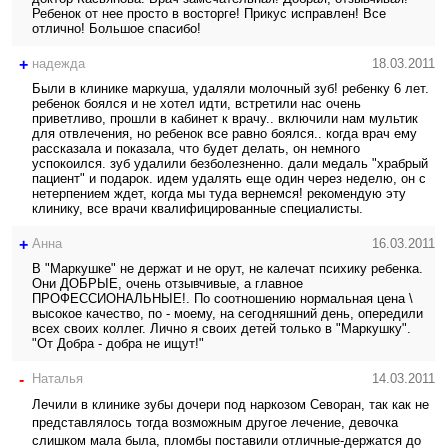
Ребенок от нее просто в восторге! Прикус исправлен! Все
отлично! Большое спасибо!
+
надежда
18.03.2011
Были в клинике маркуша, удаляли молочный зуб! ребенку 6 лет.
ребенок боялся и не хотел идти, встретили нас очень
приветливо, прошли в кабинет к врачу.. включили нам мультик
для отвлечения, но ребенок все равно боялся.. когда врач ему
рассказала и показала, что будет делать, он немного
успокоился. зуб удалили безболезненно. дали медаль "храбрый
пациент" и подарок. идем удалять еще один через неделю, он с
нетерпением ждет, когда мы туда вернемся! рекомендую эту
клинику, все врачи квалифицированные специалисты.
+
Анна
16.03.2011
В "Маркушке" не держат и не орут, не калечат психику ребенка.
Они ДОБРЫЕ, очень отзывчивые, а главное
ПРОФЕССИОНАЛЬНЫЕ!. По соотношению нормальная цена \
высокое качество, по - моему, на сегодняшний день, опередили
всех своих коллег. Лично я своих детей только в "Маркушку".
"От Добра - добра не ищут!"
-
Наталья
14.03.2011
Лечили в клинике зубы дочери под наркозом Севоран, так как не
представлялось тогда возможным другое лечение, девочка
слишком мала была, пломбы поставили отличные-держатся до