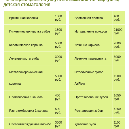
детская стоматология
1000
400
Временная коронка
Временная пломба
руб.
руб.
1500
21000
Гигиеническая чистка зубов
Исправление прикуса
руб.
руб.
5000
2600
Керамическая коронка
Лечение кариеса
руб.
руб.
3000
3000
Лечение кисты зуба
Лечение пародонтита
руб.
руб.
Металлокерамическая
Отбеливание зубов
5000
1500
руб.
руб.
коронка
AirFlow
400
1650
Пломбировка 1 канала
Протезирование зубов
руб.
руб.
500
4250
Распломбировка 1 канала
Реставрация зубов
руб.
руб.
3300
1100
Светоотверждаемая пломба
Удаление зуба
руб.
руб.