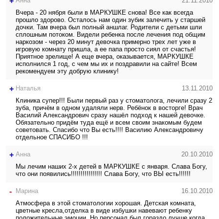
+
Анна
21.11.2010
Вчера - 20 нября были в МАРКУШКЕ снова! Все как всегда
прошло здорово. Осталось нам один зубик залечить у старшей
дочки. Там вчера был полный аншлаг. Родители с детьми шли
сплошным потоком. Видели ребенка после лечения под общим
наркозом - через 20 минут девочка примерно трех лет уже в
игровую комнату пришла, а ее папа просто сиял от счастья!
Приятное зрелище! А еще вчера, оказывается, МАРКУШКЕ
исполнился 1 год, с чем мы их и поздравили на сайте! Всем
рекомендуем эту добрую клинику!
+
Наталья
13.11.2010
Клиника супер!!! Были первый раз у стоматолога, лечили сразу 2
зуба, причём в одном удаляли нерв. Ребёнок в восторге! Врач
Василий Александрович сразу нашёл подход к нашей девочке.
Обязательно придём туда ещё и всем своим знакомым будем
советовать. Спасибо что Вы есть!!!! Василию Александровичу
отдельное СПАСИБО !!!
+
Анна
20.10.2010
Мы лечим наших 2-х детей в МАРКУШКЕ с января. Слава Богу,
что они появились!!!!!!!!!!!!!!!! Слава Богу, что ВЫ есть!!!!!!
-
Марина
16.10.2010
Атмосфера в этой стоматологии хорошая. Детская комната,
цветные кресла,отделка в виде избушки навевают ребенку
положительные эмоции. Но персонал был гораздо лучше когда