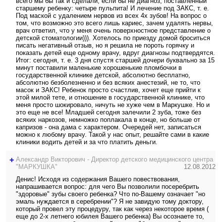
всего мы бы так и сделали, если бы не диагноз, поставленный
старшему ребенку: четыре пульпита! И лечение под ЗАКС, т. е.
Под маской с удалением нервов из всех 4х зубов! На вопрос о
том, что возможно это всего лишь кариес, зачем удалять нервы,
врач ответил, что у меня очень поверхностное представление о
детской стоматологии))). Хотелось по приезду домой броситься
писать негативный отзыв, но я решила не пороть горячку и
показать детей еще одному врачу, вдруг диагнозы подтвердятся.
Итог: сегодня, т. е. 3 дня спустя старшей дочери буквально за 15
минут поставили маленькие хорошенькие пломбочки в
государственной клинике детской, абсолютно бесплатно,
абсолютно безболезненно и без всяких анестезий, не то, что
масок и ЗАКС! Ребенок просто счастлив, хочет еще прийти к
этой милой тете, и отношение в государственной клинике, что
меня просто шокировало, ничуть не хуже чем в Маркушке. Но и
это еще не все! Младшей сегодня залечили 2 зуба, тоже без
всяких наркозов, немножко поплакала в конце, но больше от
капризов - она дама с характером. Очередей нет, записаться
можно к любому врачу. Такой у нас опыт, решайте сами в какие
клиники водить детей и за что платить деньги.
+
Александр Викторович - Директор детского медицинского центра
"МАРКУШКА"
12.08.2012
Денис! Исходя из содержания Вашего повествования,
напрашивается вопрос: для чего Вы позволили посеребрить
"здоровые" зубы своего ребенка? Что по-Вашему означает "но
эмаль нуждается в серебрении"? Я не завидую тому доктору,
который провел эту процедуру, так как через некоторое время (
еще до 2-х летнего юбилея Вашего ребенка) Вы осознаете то,