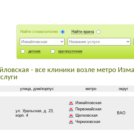
Найти стоматологию
Найти врача
детская
круглосуточная
йловская - все клиники возле метро Изм
услуги
улица, дом/корпус
метро
округ
Измайловская
Первомайская
ул. Уральская, д. 23,
ВАО
корп. 4
Щелковская
Черкизовская