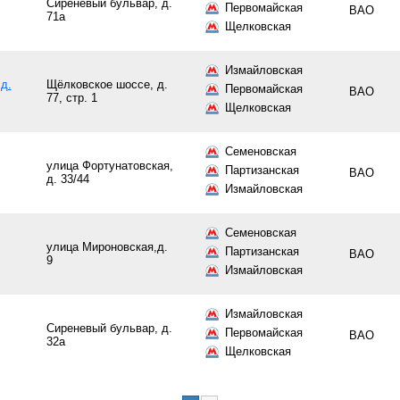
Сиреневый бульвар, д.
Первомайская
ВАО
71а
Щелковская
Измайловская
д.
Щёлковское шоссе, д.
Первомайская
ВАО
77, стр. 1
Щелковская
Семеновская
улица Фортунатовская,
Партизанская
ВАО
д. 33/44
Измайловская
Семеновская
улица Мироновская,д.
Партизанская
ВАО
9
Измайловская
Измайловская
Сиреневый бульвар, д.
Первомайская
ВАО
32а
Щелковская