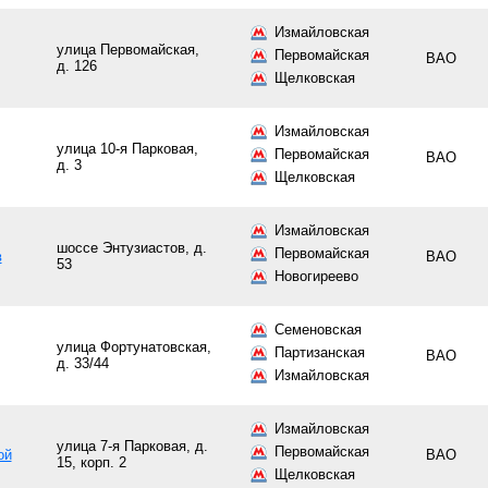
Измайловская
улица Первомайская,
Первомайская
ВАО
д. 126
Щелковская
Измайловская
улица 10-я Парковая,
Первомайская
ВАО
д. 3
Щелковская
Измайловская
шоссе Энтузиастов, д.
Первомайская
в
ВАО
53
Новогиреево
Семеновская
улица Фортунатовская,
Партизанская
ВАО
д. 33/44
Измайловская
Измайловская
улица 7-я Парковая, д.
Первомайская
ой
ВАО
15, корп. 2
Щелковская