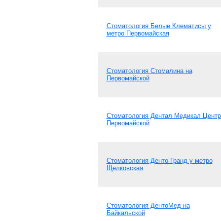
Стоматология Белые Клематисы у
метро Первомайская
Стоматология Стомалина на
Первомайской
Стоматология Дентал Медикал Центр
Первомайской
Стоматология Денто-Гранд у метро
Щелковская
Стоматология ДентоМед на
Байкальской