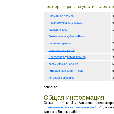
Некоторые цены на услуги в стомат
Временная пломба
4
Распломбировка 1 канала
5
Удаление зуба
1
Отбеливание зубов AirFlow
1
Лечение кариеса
2
Лечение кисты зуба
3
Светоотверждаемая пломба
3
Керамическая коронка
5
Отбеливание зубов ZOOM
9
Установка брекетов
3
banners2
Общая информация
Стоматология м. Измайловская, возле метро
стоматологическая поликлиника № 45
, а та
клиник в Вашем районе.