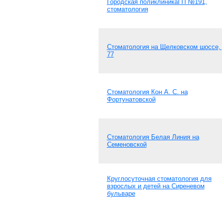
Городская поликлиникаГП №191,
стоматология
Стоматология на Щелковском шоссе, 
77
Стоматология Кон А. С. на
Фортунатовской
Стоматология Белая Линия на
Семеновской
Круглосуточная стоматология для
взрослых и детей на Сиреневом
бульваре