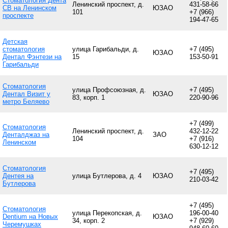
Стоматология Дента
Ленинский проспект, д.
431-58-66
СВ на Ленинском
ЮЗАО
101
+7 (966)
проспекте
194-47-65
Детская
стоматология
улица Гарибальди, д.
+7 (495)
ЮЗАО
Дентал Фэнтези на
15
153-50-91
Гарибальди
Стоматология
улица Профсоюзная, д.
+7 (495)
Дентал Визит у
ЮЗАО
83, корп. 1
220-90-96
метро Беляево
+7 (499)
Стоматология
Ленинский проспект, д.
432-12-22
Денталджаз на
ЗАО
104
+7 (916)
Ленинском
630-12-12
Стоматология
+7 (495)
Дентея на
улица Бутлерова, д. 4
ЮЗАО
210-03-42
Бутлерова
+7 (495)
Стоматология
улица Перекопская, д.
196-00-40
Dentium на Новых
ЮЗАО
34, корп. 2
+7 (929)
Черемушках