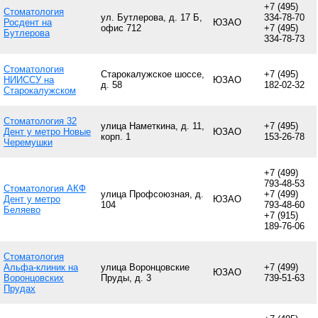
+7 (495)
Стоматология
ул. Бутлерова, д. 17 Б,
334-78-70
Росдент на
ЮЗАО
офис 712
+7 (495)
Бутлерова
334-78-73
Стоматология
Старокалужское шоссе,
+7 (495)
НИИССУ на
ЮЗАО
д. 58
182-02-32
Старокалужском
Стоматология 32
улица Наметкина, д. 11,
+7 (495)
Дент у метро Новые
ЮЗАО
корп. 1
153-26-78
Черемушки
+7 (499)
793-48-53
Стоматология АКФ
улица Профсоюзная, д.
+7 (499)
Дент у метро
ЮЗАО
104
793-48-60
Беляево
+7 (915)
189-76-06
Стоматология
Альфа-клиник на
улица Воронцовские
+7 (499)
ЮЗАО
Воронцовских
Пруды, д. 3
739-51-63
Прудах