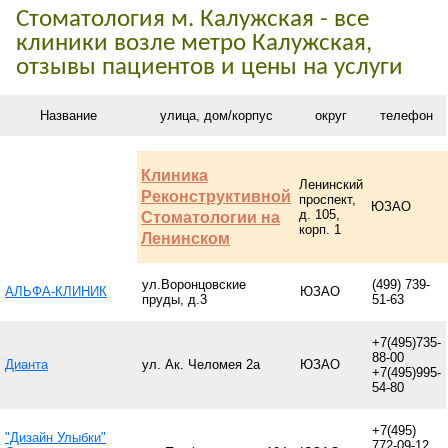
Стоматология м. Калужская - все
клиники возле метро Калужская,
отзывы пациентов и цены на услуги
Название
улица, дом/корпус
округ
телефон
Клиника
Ленинский
Реконструктивной
проспект,
ЮЗАО
д. 105,
Стоматологии на
корп. 1
Ленинском
ул.Воронцовские
(499) 739-
АЛЬФА-КЛИНИК
ЮЗАО
пруды, д.3
51-63
+7(495)735-
88-00
Дианта
ул. Ак. Челомея 2а
ЮЗАО
+7(495)995-
54-80
+7(495)
"Дизайн Улыбки"
772-09-12