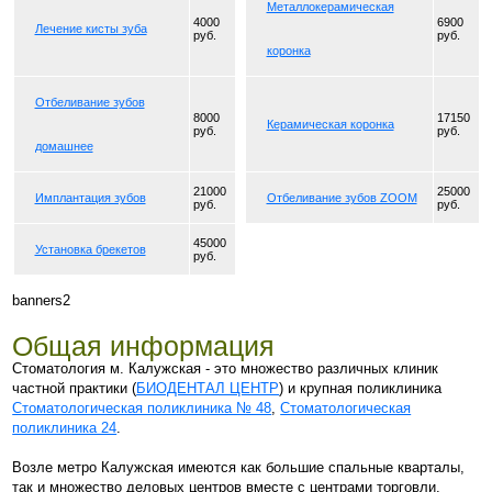
Металлокерамическая
4000
6900
Лечение кисты зуба
руб.
руб.
коронка
Отбеливание зубов
8000
17150
Керамическая коронка
руб.
руб.
домашнее
21000
25000
Имплантация зубов
Отбеливание зубов ZOOM
руб.
руб.
45000
Установка брекетов
руб.
banners2
Общая информация
Стоматология м. Калужская - это множество различных клиник
частной практики (
БИОДЕНТАЛ ЦЕНТР
) и крупная поликлиника
Стоматологическая поликлиника № 48
,
Стоматологическая
поликлиника 24
.
Возле метро Калужская имеются как большие спальные кварталы,
так и множество деловых центров вместе с центрами торговли.