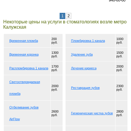
948-60-60
1
2
Некоторые цены на услуги в стоматологиях возле метро
Калужская
200
1000
Временная пломба
Пломбировка 1 канала
руб.
руб.
1300
1500
Временная коронка
Удаление зуба
руб.
руб.
1700
2000
Распломбировка 1 канала
Лечение кариеса
руб.
руб.
Светоотверждаемая
2000
2300
Реставрация зубов
руб.
руб.
пломба
Отбеливание зубов
2600
2800
Гигиеническая чистка зубов
руб.
руб.
AirFlow