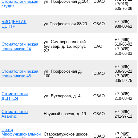
Стоматологическая
ул. Профсоюзная д.104
ЮЗАО
+7(916)
студия
605-76-08
БИОДЕНТАЛ
+7 (495)
ул.Профсоюзная 88/20
ЮЗАО
ЦЕНТР
988-80-62
+7 (499)
ул. Симферопольский
Стоматологическая
610-66-02
бульвар, д. 15, корпус
ЮАО
поликлиника 24
+7 (499)
2-3
610-66-03
+7 (495)
Стоматологическая
ул. Профсоюзная д.
336-95-22
ЮЗАО
поликлиника 48
100
+7 (495)
335-99-75
Стоматология
+7 (495)
ул. Бутлерова, д. 4
ЮЗАО
ДЕНТЕЯ
210-03-42
Стоматология
+7 (495)
Научный проезд, д. 19
ЮЗАО
Авантис
241-97-12
Центр
Миофункциональной
Старокалужское шоссе,
+7 (495)
ЮЗАО