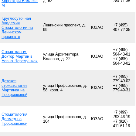
Коррекции Валлекс
д. 62
784-71-35
М
Круглосуточная
Академия
Ленинский проспект, д.
+7 (495)
Стоматологии на
ЮЗАО
99
407-72-35
Ленинском
проспекте
+7 (495)
Стоматология
улица Архитектора
504-43-01
Доктор Мартин в
ЮЗАО
Власова, д. 22
+7 (495)
Новых Черемушках
504-43-02
+7 (495)
Детская
779-49-02
стоматология
улица Профсоюзная, д.
+7 (495)
ЮЗАО
Мартинка на
58, корп. 4
779-49-31
Профсоюзной
+7 (499)
Стоматология
улица Профсоюзная, д.
793-46-19
Долмед на
ЮЗАО
104
+7 (916)
Профсоюзной
411-61-16