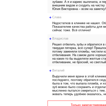
зубами. А я и кариес вылечила, и п
внешним видом и сходить на чистку 
Юлия Викторовна – всем на заметку!
+
Слава
Недостатков в клинике не нашел. Об
Показателем качества работы для ме
сейчас тоже. Всё отлично!
+
Владислав
Решил отбелить зубы и обратился в 
твердая пятерка, всё супер! Пришло
потому заменяли пломбы, чистили к
отбеливания. На самом деле хорошо,
на каких-то бы выделяли желтые ст
отбеливании, не броский, но светлы
+
Виталий
Выручили меня врачи в этой клинике
последнего, поэтому обратился сюд
была в том, что выпала пломба, и хо
зуб можно было сохранить и отделал
мысленно пытался смириться с тем, 
жевать теперь удобнее оказалось, н
Только зарегистрирован