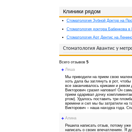
Клиники рядом
Стоматология Зубной Доктор на Пр
Стоматология доктора Бабенкова в
Стоматология Арт Дентис на Ленин
Стоматология Авантис у метр
Всего отзывов
5
+
Леша
Мы приводили на прием свою малень
хоть дала бы заглянуть в рот, чтобы
все заканчивалось криками и ревом
Викторович сразил наповал! Он самы
прием одаривал дочку комплиментам
ртом). Удалось поставить три пломб
времени и сил мы бы затратили на т
Викторович – наша находка года. Сп
+
Алина
Решила написать отзыв, потому уже 
написать о своих впечатлениях. Я д