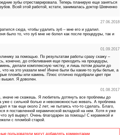
ередние зубы отреставрировала. Теперь планирую еще заняться
зубов. Всей этой работой, кстати, занималась доктор Шевченко
27.06.2018
ратился сюда, чтобы удалить зуб – мне его и удалил.
ня было то, что зуб мне не болел как после процедуры, так и
01.09.2017
клинику за помощью. По результатам работы сразу скажу –
сь, конечно, до отбеливания еще приходить на процедуры,
амень, делали комплексную чистку, и лишь потом дошли до
 что на это указали мне! Иначе были бы какие-то зубы белые, а
арые пломбы или камень. Плюс отлично подобрали цвет при
й вышел. Я доволен.
01.08.2017
, иначе не скажешь. Я любитель дотянуть все проблемы до
а уже с сильной болью и невозможностью жевать. А проблема
дил я так еще около 2 лет, не пытаясь что-то сделать. Благо,
ся я поставленной керамической вкладкой на нем. Хотя я уже
что зуб вырвут. Очень благодарен за помощь! С керамикой и
ежели с пломбой старой.
ные пользователи могут добавлять комментарии