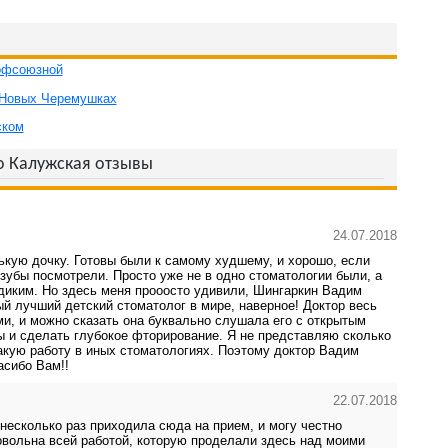
офсоюзной
 Новых Черемушках
ском
о Калужская отзывы
24.07.2018
кую дочку. Готовы были к самому худшему, и хорошо, если
 зубы посмотрели. Просто уже не в одно стоматологии были, а
 диким. Но здесь меня прооосто удивили, Шингаркин Вадим
й лучший детский стоматолог в мире, наверное! Доктор весь
и, и можно сказать она буквально слушала его с открытым
ы и сделать глубокое фторирование. Я не представляю сколько
акую работу в иных стоматологиях. Поэтому доктор Вадим
асибо Вам!!
22.07.2018
несколько раз приходила сюда на прием, и могу честно
овольна всей работой, которую проделали здесь над моими