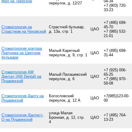
Мед на Тверской
04-34
переулок, д. 12/27
+7 (903) 720-
33-23
+7 (495) 699-
Стоматология на
Страстной бульвар,
45-70
ЦАО
Страстном на Чеховской
д. 13а, стр. 1
+7 (985) 532-
21-01
Стоматология доктора
Малый Каретный
+7 (495) 699-
Портнова на Цветном
ЦАО
переулок, д. 9, стр. 1
31-44
бульваре
+7 (925) 006-
Стоматология АМ
Малый Палашевский
65-25
Дентал (AM Dental) на
ЦАО
переулок, д. 6
+7 (985) 970-
Пушкинской
58-08
Стоматология Дантэ на
Богословский
+7(985)123-00-
ЦАО
Пушкинской
переулок, д. 12 А
00
улица Малая
Стоматология Дантист-
+7 (495) 764-
Бронная, д. 12, стр.
ЦАО
О на Пушкинской
13-23
4