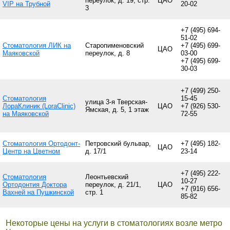
переулок, д. 19, стр.
ЦАО
VIP на Трубной
20-02
3
+7 (495) 694-
51-02
Стоматология ЛИК на
Старопименовский
+7 (495) 699-
ЦАО
Маяковской
переулок, д. 8
03-00
+7 (495) 699-
30-03
+7 (499) 250-
Стоматология
15-45
улица 3-я Тверская-
ЛораКлиник (LoraClinic)
ЦАО
+7 (926) 530-
Ямская, д. 5, 1 этаж
на Маяковской
72-55
Стоматология Ортодонт-
Петровский бульвар,
+7 (495) 182-
ЦАО
Центр на Цветном
д. 17/1
23-14
+7 (495) 222-
Стоматология
Леонтьевский
10-27
Ортодонтия Доктора
переулок, д. 21/1,
ЦАО
+7 (916) 656-
Вахней на Пушкинской
стр. 1
85-82
Некоторые цены на услуги в стоматологиях возле метро