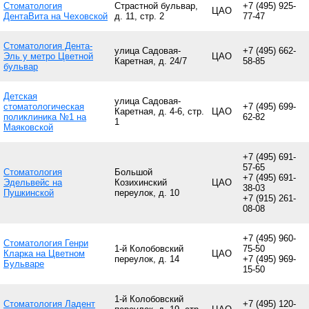
Стоматология
Страстной бульвар,
+7 (495) 925-
ЦАО
ДентаВита на Чеховской
д. 11, стр. 2
77-47
Стоматология Дента-
улица Садовая-
+7 (495) 662-
Эль у метро Цветной
ЦАО
Каретная, д. 24/7
58-85
бульвар
Детская
улица Садовая-
стоматологическая
+7 (495) 699-
Каретная, д. 4-6, стр.
ЦАО
поликлиника №1 на
62-82
1
Маяковской
+7 (495) 691-
57-65
Стоматология
Большой
+7 (495) 691-
Эдельвейс на
Козихинский
ЦАО
38-03
Пушкинской
переулок, д. 10
+7 (915) 261-
08-08
+7 (495) 960-
Стоматология Генри
1-й Колобовский
75-50
Кларка на Цветном
ЦАО
переулок, д. 14
+7 (495) 969-
Бульваре
15-50
1-й Колобовский
Стоматология Ладент
+7 (495) 120-