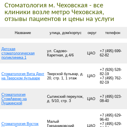
Стоматология м. Чеховская - все
клиники возле метро Чеховская,
отзывы пациентов и цены на услуги
Название
улица, дом/корпус
округ
телефон
Детская
ул. Садово-
+7 (495) 699-
стоматологическая
ЦАО
Каретная, д.4/6
62-82
поликлиника 1
+7 (926) 528-
Стоматология Вита Дент
Тверской бульвар, д.
82-19
ЦАО
на Тверском бульваре
20, стр. 1, 1 этаж
+7 (495) 762-
82-19
Стоматология
Сытинский переулок,
+7 (495) 023-
СтомАвеню на
ЦАО
д. 5/10, стр. 3
08-40
Пушкинской
+7 (495) 629-
96-40
Малый
Стоматология Восток
+7 (495) 629-
Гнездниковский
ЦАО