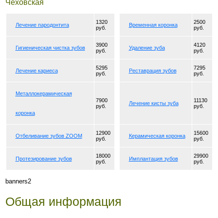
Чеховская
1320
2500
Лечение пародонтита
Временная коронка
руб.
руб.
3900
4120
Гигиеническая чистка зубов
Удаление зуба
руб.
руб.
5295
7295
Лечение кариеса
Реставрация зубов
руб.
руб.
Металлокерамическая
7900
11130
Лечение кисты зуба
руб.
руб.
коронка
12900
15600
Отбеливание зубов ZOOM
Керамическая коронка
руб.
руб.
18000
29900
Протезирование зубов
Имплантация зубов
руб.
руб.
banners2
Общая информация