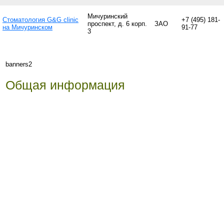
Мичуринский
Стоматология G&G clinic
+7 (495) 181-
проспект, д. 6 корп.
ЗАО
на Мичуринском
91-77
3
banners2
Общая информация