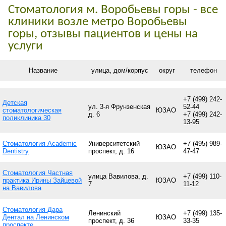
Стоматология м. Воробьевы горы - все
клиники возле метро Воробьевы
горы, отзывы пациентов и цены на
услуги
Название
улица, дом/корпус
округ
телефон
+7 (499) 242-
Детская
ул. 3-я Фрунзенская
52-44
стоматологическая
ЮЗАО
д. 6
+7 (499) 242-
поликлиника 30
13-95
Стоматология Academic
Университетский
+7 (495) 989-
ЮЗАО
Dentistry
проспект, д. 16
47-47
Стоматология Частная
улица Вавилова, д.
+7 (499) 110-
практика Ирины Зайцевой
ЮЗАО
7
11-12
на Вавилова
Стоматология Дара
Ленинский
+7 (499) 135-
Дентал на Ленинском
ЮЗАО
проспект, д. 36
33-35
проспекте