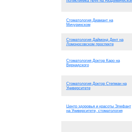
поликлиника №44 на Академическо
Стоматология Диамант на
Мичуринском
Стоматология Даймонд Дент на
Ломоносовском проспекте
Стоматология Доктор Каро на
Вернадского
Стоматология Доктор Степман на
Университете
Центр здоровья и красоты Элефант
на Университете, стоматология