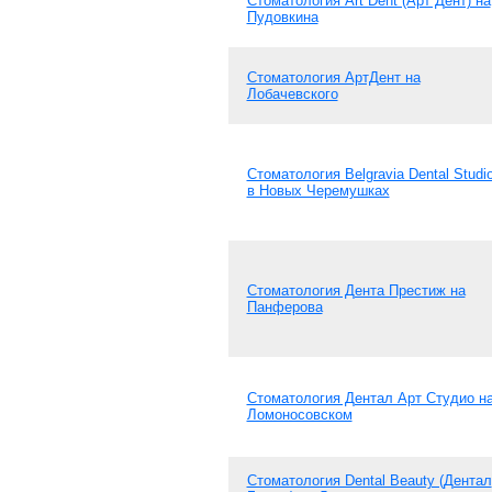
Стоматология Art Dent (Арт Дент) на
Пудовкина
Стоматология АртДент на
Лобачевского
Стоматология Belgravia Dental Studi
в Новых Черемушках
Стоматология Дента Престиж на
Панферова
Стоматология Дентал Арт Студио н
Ломоносовском
Стоматология Dental Beauty (Дентал