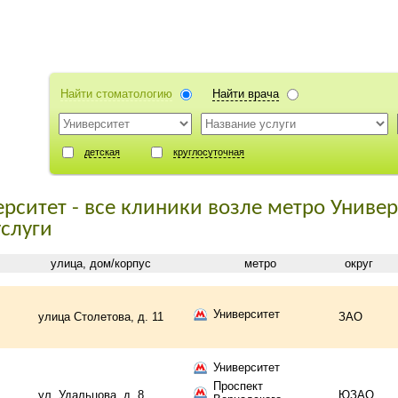
Найти стоматологию
Найти врача
детская
круглосуточная
рситет - все клиники возле метро Универ
услуги
улица, дом/корпус
метро
округ
Университет
улица Столетова, д. 11
ЗАО
Университет
Проспект
ул. Удальцова, д. 8
ЮЗАО