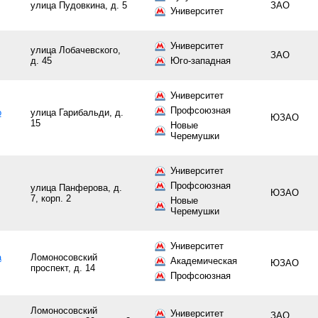
улица Пудовкина, д. 5
ЗАО
Университет
Университет
улица Лобачевского,
ЗАО
д. 45
Юго-западная
Университет
Профсоюзная
o
улица Гарибальди, д.
ЮЗАО
15
Новые
Черемушки
Университет
Профсоюзная
улица Панферова, д.
ЮЗАО
7, корп. 2
Новые
Черемушки
Университет
а
Ломоносовский
Академическая
ЮЗАО
проспект, д. 14
Профсоюзная
Ломоносовский
Университет
ЗАО