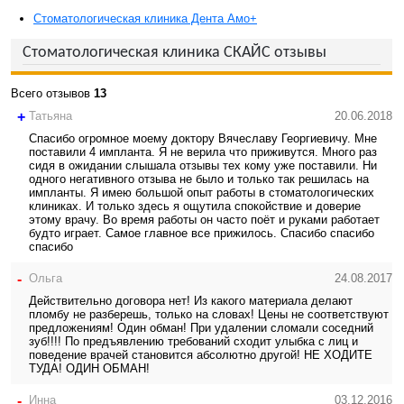
Стоматологическая клиника Дента Амо+
Стоматологическая клиника СКАЙС отзывы
Всего отзывов
13
+
Татьяна
20.06.2018
Спасибо огромное моему доктору Вячеславу Георгиевичу. Мне
поставили 4 импланта. Я не верила что приживутся. Много раз
сидя в ожидании слышала отзывы тех кому уже поставили. Ни
одного негативного отзыва не было и только так решилась на
импланты. Я имею большой опыт работы в стоматологических
клиниках. И только здесь я ощутила спокойствие и доверие
этому врачу. Во время работы он часто поёт и руками работает
будто играет. Самое главное все прижилось. Спасибо спасибо
спасибо
-
Ольга
24.08.2017
Действительно договора нет! Из какого материала делают
пломбу не разберешь, только на словах! Цены не соответствуют
предложениям! Один обман! При удалении сломали соседний
зуб!!!! По предъявлению требований сходит улыбка с лиц и
поведение врачей становится абсолютно другой! НЕ ХОДИТЕ
ТУДА! ОДИН ОБМАН!
-
Инна
03.12.2016