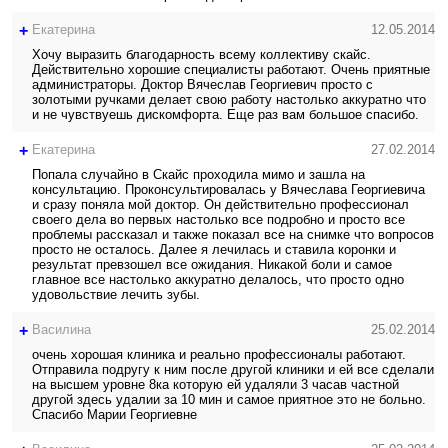
+
Екатерина
12.05.2014
Хочу выразить благодарность всему коллективу скайс.
Действительно хорошие специалисты работают. Очень приятные
администраторы. Доктор Вячеслав Георгиевич просто с
золотыми ручками делает свою работу настолько аккуратно что
и не чувствуешь дискомфорта. Еще раз вам большое спасибо.
+
Екатерина
27.02.2014
Попала случайно в Скайс проходила мимо и зашла на
консультацию. Проконсультировалась у Вячеслава Георгиевича
и сразу поняла мой доктор. Он действительно профессионал
своего дела во первых настолько все подробно и просто все
проблемы рассказал и также показал все на снимке что вопросов
просто не осталось. Далее я лечилась и ставила коронки и
результат превзошел все ожидания. Никакой боли и самое
главное все настолько аккуратно делалось, что просто одно
удовольствие лечить зубы.
+
Василина
25.02.2014
очень хорошая клиника и реально профессионалы работают.
Отправила подругу к ним после другой клиники и ей все сделали
на высшем уровне 8ка которую ей удаляли 3 часав частной
другой здесь удалии за 10 мин и самое приятное это не больно.
Спасибо Марии Георгиевне