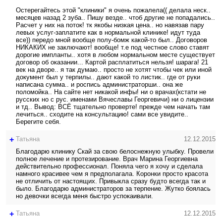
Остерегайтесь этой "клиники" я очень пожалела(( делала неск..
месяцев назад 2 зуба.. Пишу везде.. чтоб другие не попадались..
Расчет у них на поток! тк якобы низкая цена.. но навязав пару
левых услуг-заплатите как в нормальной клинике! идут туда
все)) передо мной вообще полу-бомж какой-то был.. Договоров
НИКАКИХ не заключают! вообще! т.е под честное слово ставят
дорогие импланты.. хотя в любом нормальном месте существует
договор об оказании... Картой расплатиться нельзя! шарага! 21
век на дворе.. я так думаю.. просто не хотят чтобы чек или иной
документ был у терпилы.. дают какой то листик.. где от руки
написана сумма.. и роспись администраторши.. она же
поломойка.. На сайте нет никакой инфы! ни о врачах(кстати не
русских но с рус. именами Вячеславы Георгевичи) ни о лицензии
и тд.. Вывод: ВСЁ тщательно проверте! прежде чем начать там
лечиться.. сходите на консультацию! сами все увидите..
Берегите себя.
+
Татьяна
12.12.2015
Благодарю клинику Скай за свою белоснежную улыбку. Провели
полное лечение и протезирование. Врач Марина Георгиевна
действительно профессионал. Поняла чего я хочу и сделала
намного красивее чем я предполагала. Коронки просто красота
не отличить от настоящих. Привыкла сразу будто всегда так и
было. Благодарю администраторов за терпение. Жутко боялась
но девочки всегда меня быстро успокаивали.
+
Татьяна
12.12.2015