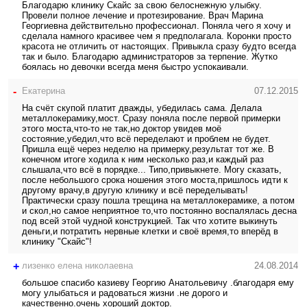
Благодарю клинику Скайс за свою белоснежную улыбку.
Провели полное лечение и протезирование. Врач Марина
Георгиевна действительно профессионал. Поняла чего я хочу и
сделала намного красивее чем я предполагала. Коронки просто
красота не отличить от настоящих. Привыкла сразу будто всегда
так и было. Благодарю администраторов за терпение. Жутко
боялась но девочки всегда меня быстро успокаивали.
-
Екатерина
07.12.2015
На счёт скупой платит дважды, убедилась сама. Делала
металлокерамику,мост. Сразу поняла после первой примерки
этого моста,что-то не так,но доктор увидев моё
состояние,убедил,что всё переделают и проблем не будет.
Пришла ещё через неделю на примерку,результат тот же. В
конечном итоге ходила к ним несколько раз,и каждый раз
слышала,что всё в порядке... Типо,привыкнете. Могу сказать,
после небольшого срока ношения этого моста,пришлось идти к
другому врачу,в другую клинику и всё переделывать!
Практически сразу пошла трещина на металлокерамике, а потом
и скол,но самое неприятное то,что постоянно воспалялась десна
под всей этой чудной конструкцией. Так что хотите выкинуть
деньги,и потратить нервные клетки и своё время,то вперёд в
клинику "Скайс"!
+
лизенко елена николаевна
24.08.2014
большое спасибо казиеву Георгию Анатольевичу .благодаря ему
могу улыбаться и радоваться жизни .не дорого и
качественно.очень хороший доктор.