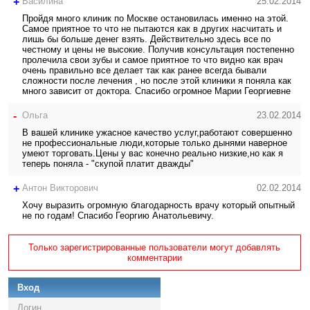
+
Василина
25.02.2014
Пройдя много клиник по Москве остановилась именно на этой.
Самое приятное то что не пытаются как в других насчитать и
лишь бы больше денег взять. Действительно здесь все по
честному и цены не высокие. Получив консультация постепенно
пролечила свои зубы и самое приятное то что видно как врач
очень правильно все делает так как ранее всегда бывали
сложности после лечения , но после этой клиники я поняла как
много зависит от доктора. Спасибо огромное Марии Георгиевне
-
Ольга
23.02.2014
В вашей клинике ужасное качество услуг,работают совершенно
не профессиональные люди,которые только дынями наверное
умеют торговать.Цены у вас конечно реально низкие,но как я
теперь поняла - "скупой платит дважды"
+
Антон Викторович
02.02.2014
Хочу выразить огромную благодарность врачу который опытный
не по годам! Спасибо Георгию Анатольевичу.
Только зарегистрированные пользователи могут добавлять
комментарии
Вход
Логин