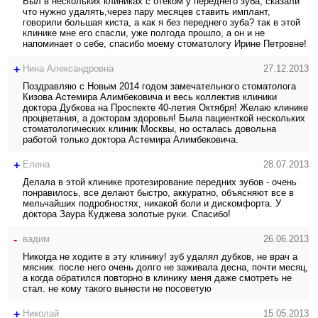
Был в нескольких клиниках с отеком у переднего зуба, сказали
что нужно удалять,через пару месяцев ставить имплант,
говорили большая киста, а как я без переднего зуба? так в этой
клинике мне его спасли, уже полгода прошло, а он и не
напоминает о себе, спасибо моему стоматологу Ирине Петровне!
+
Нина Александровна
27.12.2013
Поздравляю с Новым 2014 годом замечательного стоматолога
Кизова Астемира Алимбековича и весь коллектив клиники
доктора Дубкова на Проспекте 40-летия Октября! Желаю клинике
процветания, а докторам здоровья! Была пациенткой нескольких
стоматологических клиник Москвы, но осталась довольна
работой только доктора Астемира Алимбековича.
+
Елена
28.07.2013
Делала в этой клинике протезирование передних зубов - очень
понравилось, все делают быстро, аккуратно, объясняют все в
мельчайших подробностях, никакой боли и дискомфорта. У
доктора Заура Куджева золотые руки. Спасибо!
-
вадим
26.06.2013
Никогда не ходите в эту клинику! зуб удалял дубков, не врач а
мясник. после него очень долго не заживала десна, почти месяц,
а когда обратился повторно в клинику меня даже смотреть не
стал. не кому такого вынести не посоветую
+
Николай
15.05.2013