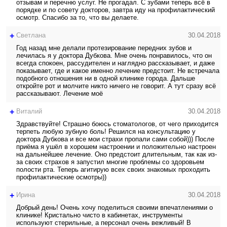
отзывам и перечню услуг. Не прогадал. С зубами теперь всё в
порядке и по совету докторов, завтра иду на профилактический
осмотр. Спасибо за то, что вы делаете.
+
Светлана
30.04.2018
Год назад мне делали протезирование передних зубов и
лечилась я у доктора Дубкова. Мне очень понравилось, что он
всегда спокоен, рассудителен и наглядно рассказывает, и даже
показывает, где и какое именно лечение предстоит. Не встречала
подобного отношения ни в одной клинике города. Дальше
откройте рот и молчите никто ничего не говорит. А тут сразу всё
рассказывают. Лечение моё
+
Виталий
30.04.2018
Здравствуйте! Страшно боюсь стоматологов, от чего приходится
терпеть любую зубную боль! Решился на консультацию у
доктора Дубкова и все мои страхи пропали сами собой))) После
приёма я ушёл в хорошем настроении и положительно настроен
на дальнейшее лечение. Оно предстоит длительным, так как из-
за своих страхов я запустил многие проблемы со здоровьем
полости рта. Теперь агитирую всех своих знакомых проходить
профилактические осмотры))
+
Ирина
30.04.2018
Добрый день! Очень хочу поделиться своими впечатлениями о
клинике! Кристально чисто в кабинетах, инструменты
используют стерильные, а персонал очень вежливый! В