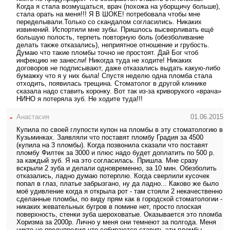
Когда я стала возмущаться, врач (похожа на уборщичу больше),
стала орать на меня!!! Я В ШОКЕ! потребовала чтобы мне
переделывали.Только со скандалом согласились. Никаких
извинений. Испортили мне зубы. Пришлось высверливать ещё
большую полость, терпеть повторную боль (обезболивание
делать также отказались), неприятное отношение и грубость.
Думаю что такие пломбы точно не простоят. Дай Бог чтоб
инфекцию не занесли! Никогда туда не ходите! Никаких
договоров не подписывают, даже отказались выдать какую-либо
бумажку что я у них была! Спустя неделю одна пломба стала
отходить, появилась трещина. Стоматолог в другой клинике
сказала надо ставить коронку. Вот так из-за криворукого «врача»
НИНО я потеряла зуб. Не ходите туда!!!
-
Анастасия
01.06.2015
Купила по своей глупости купон на пломбы в эту стоматологию в
Кузьминках. Заявляли что поставят пломбу Градия за 4500
(купила на 3 пломбы). Когда позвонила сказали что поставят
пломбу Филтек за 3000 и плюс надо будет доплатить по 500 р.
за каждый зуб. Я на это согласилась. Пришла. Мне сразу
вскрыли 2 зуба и делали одновременно, за 10 мин. Обезболить
отказались, ладно думаю потерплю. Когда сверлили кусочек
попал в глаз, платье забрызгано, ну да ладно... Каково же было
моё удивление когда я открыла рот - там стояли 2 некачественно
сделанные пломбы, по виду прям как в городской стоматологии -
никаких жевательных бугров в помине нет, просто плоская
поверхность, стенки зуба шероховатые. Оказывается это пломба
Хоризма за 2000р. Лично у меня они темнеют за полгода. Меня
никто не предупредил что собираются ставить эти пломбы.