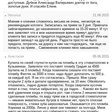
доступные. Дубков Александр Валерьевич доктор от бога,
золотые руки. И спасибо Елене.
-
Наталья
21.08.2015
Мнение о клинике сложилось весьма не очень, несмотря на
рекомендации коллеги. Записалась на прием за 3 дня. Приехала
заблаговременно, до назначенного времени за 15-20 минут. И тут
мне заявляют что в мое назначенное время примут другого
клиента без записи и придется подождать еще 40 минут. Или как
вариант запишут на другой день. Радости просто не было
предела, потратить на дорогу к ним час+подождать, так еще не
попасть на прием... Самомнение клиники явно завышенное.
-
Анастасия
05.06.2015
Купила по своей глупости купон на пломбы в эту стоматологию в
Кузьминках. Заявляли что поставят пломбу Градия за 4500
(купила на 3 пломбы). Когда позвонила сказали что поставят
пломбу Филтек за 3000 и плюс надо будет доплатить по 500 р.
за каждый зуб. Я на это согласилась. Пришла. Мне сразу
вскрыли 2 зуба и делали одновременно, за 10 мин. Обезболить
отказались, ладно думаю потерплю. Когда сверлили кусочек
попал в глаз, платье забрызгано, ну да ладно.... Каково же было
моё удивление когда я открыла рот- там стояли 2 некачественно
сделанные пломбы, по виду прям как в городской стоматологии
— никаких жевательных бугров в помине нет, просто плоская
поверхность, стенки зуба шероховатые. Оказывается это пломба
Хоризма за 2000р. Лично у меня они темнеют за полгода. Меня
никто не предупредил что собираются ставить эти пломбы.