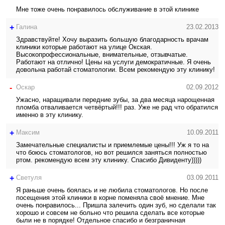
Мне тоже очень понравилось обслуживание в этой клинике
+
Галина
23.02.2013
Здравствуйте! Хочу выразить большую благодарность врачам
клиники которые работают на улице Окская.
Высокопрофессиональные, внимательные, отзывчатые.
Работают на отлично! Цены на услуги демократичные. Я очень
довольна работай стоматологии. Всем рекомендую эту клинику!
-
Оскар
02.09.2012
Ужасно, наращивали передние зубы, за два месяца нарощенная
пломба отваливается четвёртый!!! раз. Уже не рад что обратился
именно в эту клинику.
+
Максим
10.09.2011
Замечательные специалисты и приемлемые цены!!! Уж я то на
что боюсь стоматологов, но вот решился заняться полностью
ртом. рекомендую всем эту клинику. Спасибо Дивиденту)))))
+
Светуля
03.09.2011
Я раньше очень боялась и не любила стоматологов. Но после
посещения этой клиники в корне поменяла своё мнение. Мне
очень понравилось... Пришла залечить один зуб, но сделали так
хорошо и совсем не больно что решила сделать все которые
были не в порядке! Отдельное спасибо и безграничная