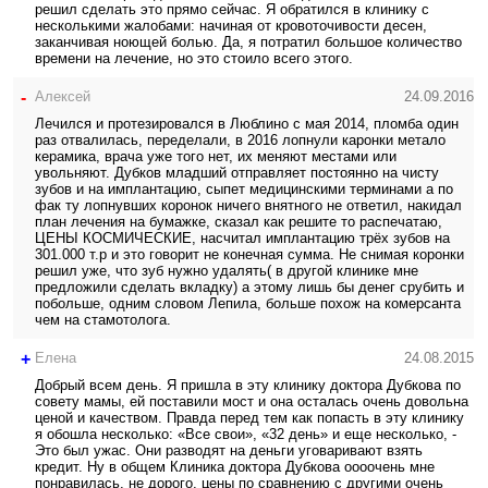
решил сделать это прямо сейчас. Я обратился в клинику с
несколькими жалобами: начиная от кровоточивости десен,
заканчивая ноющей болью. Да, я потратил большое количество
времени на лечение, но это стоило всего этого.
-
Алексей
24.09.2016
Лечился и протезировался в Люблино с мая 2014, пломба один
раз отвалилась, переделали, в 2016 лопнули каронки метало
керамика, врача уже того нет, их меняют местами или
увольняют. Дубков младший отправляет постоянно на чисту
зубов и на имплантацию, сыпет медицинскими терминами а по
фак ту лопнувших коронок ничего внятного не ответил, накидал
план лечения на бумажке, сказал как решите то распечатаю,
ЦЕНЫ КОСМИЧЕСКИЕ, насчитал имплантацию трёх зубов на
301.000 т.р и это говорит не конечная сумма. Не снимая коронки
решил уже, что зуб нужно удалять( в другой клинике мне
предложили сделать вкладку) а этому лишь бы денег срубить и
побольше, одним словом Лепила, больше похож на комерсанта
чем на стамотолога.
+
Елена
24.08.2015
Добрый всем день. Я пришла в эту клинику доктора Дубкова по
совету мамы, ей поставили мост и она осталась очень довольна
ценой и качеством. Правда перед тем как попасть в эту клинику
я обошла несколько: «Все свои», «32 день» и еще несколько, -
Это был ужас. Они разводят на деньги уговаривают взять
кредит. Ну в общем Клиника доктора Дубкова оооочень мне
понравилась, не дорого, цены по сравнению с другими очень