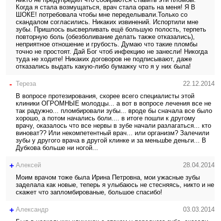
Когда я стала возмущаться, врач стала орать на меня! Я В
ШОКЕ! потребовала чтобы мне переделывали.Только со
скандалом согласились. Никаких извинений. Испортили мне
зубы. Пришлось высверливать ещё большую полость, терпеть
повторную боль (обезболивание делать также отказались),
неприятное отношение и грубость. Думаю что такие пломбы
точно не простоят. Дай Бог чтоб инфекцию не занесли! Никогда
туда не ходите! Никаких договоров не подписывают, даже
отказались выдать какую-либо бумажку что я у них была!
-
Тереза
22.12.2014
В вопросе протезирования, скорее всего специалисты этой
клиники ОГРОМНЫЕ молодцы... а вот в вопросе лечения все не
так радужно... пломбировали зубы... вроде бы сначала все было
хорошо, а потом начались боли.... в итоге пошли к другому
врачу, оказалось что все нервы в зубе начали разлагаться... кто
виноват?? Или некомпетентный врач... или организм? Залечили
зубы у другого врача в другой клинке и за меньшbе деньги... В
Дубкова больше ни ногой...
+
Алексей
28.04.2014
Моим врачом тоже была Ирина Петровна, мои ужасные зубы
заделала как новые, теперь я улыбаюсь не стесняясь, никто и не
скажет что запломбированые, большое спасибо!
+
Александр
03.03.2014