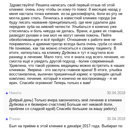
Здравствуйте! Решила написать свой первый отзыв об этой
клинике: очень хочу чтобы он кому-то помог. 8 месяцев назад у
меня настала точка кипения: из-за дискомфорта, боли во рту не
могла даже спать. Лечилась в известной клинике города (не
буду писать название принципиально), где мне удалили два
передних зуба на нижней челюсти. Улыбаться я конечно уже
стеснялась и боль никуда не делась. Врачи, и даже их главный,
разводят руками и они мол не могут ничем помочь. Пейте
обезболивающее и всё пройдёт. Отношение к работе мне не
понравилось и администратор всегда была очень груба со мной.
Не понимаю, как так можно относиться к своему пациенту. В
итоге, наткнулась на клинику Дубкова и тут я ощутила всю
разницу в лечении. Мало того, что я знала ход всего лечения, но
смогла ещё и увидеть другой подход - более современный.
Удивлена, что такой уровень медицины можно встретить в наших
клиниках. Уверена - это заслуга главное врача! В итоге, улыбка
восстановлена, вылечен пришеечный кариес и проведён целый
комплекс лечения, который я конечно не воспроизведу - я не
врач. Спасибо огромное! Теперь только к вам!
+
Никита
30.04.2018
Добрый день) Только вчера закончилось моё лечение в клинике
Дубкова и я безмерно счастлив) Больше нет никакой боли,
проблем со сладкой едой) Спасибо большое за вашу работу)
+
Роман
30.04.2018
Был на приёме в этой клинике в декабре 2017 года. Выбирал по