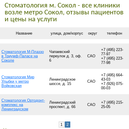
Стоматология м. Сокол - все клиники
возле метро Сокол, отзывы пациентов
и цены на услуги
Название
улица, дом/корпус
округ
телефон
+7 (495) 223-
Стоматология М-Плаззо
Чапаевский
77-97
в Триумф-Паласе на
переулок д. 3, оф.
САО
+7 (495) 223-
Соколе
6
77-98
+7 (495) 664-
Стоматология Мир
Ленинградское
43-03
Улыбки у метро
САО
шоссе, д. 15
+7 (926) 075-
Войковская
00-03
Стоматология Ортодонт-
Ленинградский
+7 (495) 215-
комплекс на
САО
проспект, д. 66
25-05
Ленинградском
1
2