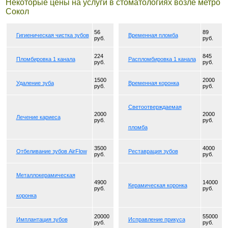
Некоторые цены на услуги в стоматологиях возле метро
Сокол
56
89
Гигиеническая чистка зубов
Временная пломба
руб.
руб.
224
845
Пломбировка 1 канала
Распломбировка 1 канала
руб.
руб.
1500
2000
Удаление зуба
Временная коронка
руб.
руб.
Светоотверждаемая
2000
2000
Лечение кариеса
руб.
руб.
пломба
3500
4000
Отбеливание зубов AirFlow
Реставрация зубов
руб.
руб.
Металлокерамическая
4900
14000
Керамическая коронка
руб.
руб.
коронка
20000
55000
Имплантация зубов
Исправление прикуса
руб.
руб.