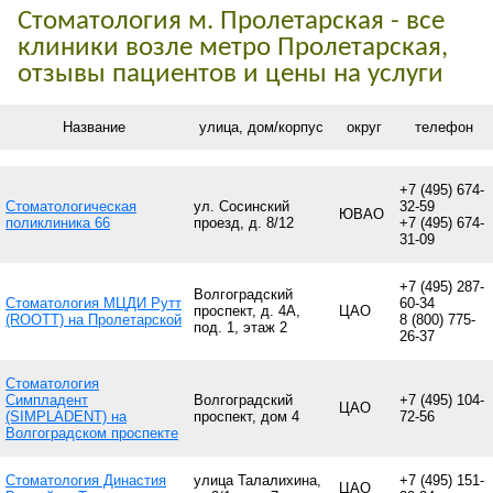
Стоматология м. Пролетарская - все
клиники возле метро Пролетарская,
отзывы пациентов и цены на услуги
Название
улица, дом/корпус
округ
телефон
+7 (495) 674-
Стоматологическая
ул. Сосинский
32-59
ЮВАО
поликлиника 66
проезд, д. 8/12
+7 (495) 674-
31-09
+7 (495) 287-
Волгоградский
Стоматология МЦДИ Рутт
60-34
проспект, д. 4А,
ЦАО
(ROOTT) на Пролетарской
8 (800) 775-
под. 1, этаж 2
26-37
Стоматология
Симпладент
Волгоградский
+7 (495) 104-
ЦАО
(SIMPLADENT) на
проспект, дом 4
72-56
Волгоградском проспекте
Стоматология Династия
улица Талалихина,
+7 (495) 151-
ЦАО