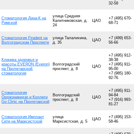
32-58
улица Средняя
Стоматология Дина-К на
+7 (495) 670-
Калитниковская, д.
ЦАО
Римской
68-71
24
Стоматология Firadent на
улица Талалихина,
+7 (499) 653-
ЦАО
Волгоградском Проспекте
д. 35
56-66
+7 (495) 912-
Клиника здоровья и
38-38
красоты EVERON (Everon)
Волгоградский
+7 (495) 911-
ЦАО
на Пролетарской,
проспект, д. 8
95-00
стоматология
+7 (985) 180-
92-76
+7 (495) 911-
Стоматология
Волгоградский
94-84
Орджоникидзе и Коллеги
ЦАО
проспект, д. 8
+7 (916) 993-
Go Clinic на Пролетарской
81-27
Стоматология Имплант
улица
+7 (495) 153-
ЦАО
Сити на Марксистской
Марксистская, д. 5
58-46