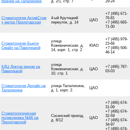
Врачей на Талалихина
д. 2/1, стр. 7
29-24
+7 (495) 671-
Стоматология АктивСтом
4-ый Крутицкий
76-81
ЦАО
у метро Пролетарская
переулок, д. 14
+7 (495) 665-
71-00
+7 (495) 979-
улица
Стоматология Бьюти
23-66
Кожевническая, д.
ЮАО
Смайл на Павелецкой
+7 (495) 506-
14, корп. 1, стр. 2
46-14
улица
КДЦ Доктор рядом на
+7 (495) 787-
Кожевническая, д.
ЦАО
Павелецкой
03-03
10, стр. 1
Стоматология Делайн на
улица Талалихина,
ЦАО
Талалихина
д. 1, корп. 2.
+7 (495) 674-
31-09
+7 (495) 674-
Стоматологическая
Сосинский проезд,
32-59
поликлиника №66 на
ЦАО
д. 8/12
+7 (495) 674-
Пролетарской
34-97
+7 (495) 674-