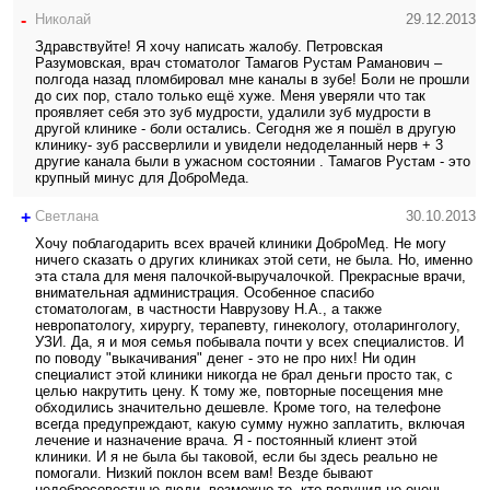
-
Николай
29.12.2013
Здравствуйте! Я хочу написать жалобу. Петровская
Разумовская, врач стоматолог Тамагов Рустам Раманович –
полгода назад пломбировал мне каналы в зубе! Боли не прошли
до сих пор, стало только ещё хуже. Меня уверяли что так
проявляет себя это зуб мудрости, удалили зуб мудрости в
другой клинике - боли остались. Сегодня же я пошёл в другую
клинику- зуб рассверлили и увидели недоделанный нерв + 3
другие канала были в ужасном состоянии . Тамагов Рустам - это
крупный минус для ДоброМеда.
+
Светлана
30.10.2013
Хочу поблагодарить всех врачей клиники ДоброМед. Не могу
ничего сказать о других клиниках этой сети, не была. Но, именно
эта стала для меня палочкой-выручалочкой. Прекрасные врачи,
внимательная администрация. Особенное спасибо
стоматологам, в частности Наврузову Н.А., а также
невропатологу, хирургу, терапевту, гинекологу, отоларингологу,
УЗИ. Да, я и моя семья побывала почти у всех специалистов. И
по поводу "выкачивания" денег - это не про них! Ни один
специалист этой клиники никогда не брал деньги просто так, с
целью накрутить цену. К тому же, повторные посещения мне
обходились значительно дешевле. Кроме того, на телефоне
всегда предупреждают, какую сумму нужно заплатить, включая
лечение и назначение врача. Я - постоянный клиент этой
клиники. И я не была бы таковой, если бы здесь реально не
помогали. Низкий поклон всем вам! Везде бывают
недобросовестные люди, возможно те, кто получил не очень