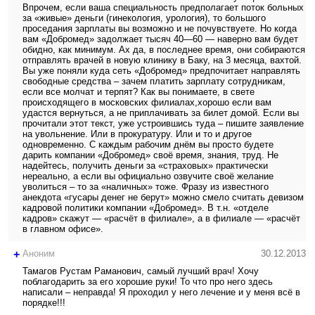
Впрочем, если ваша специальность предполагает поток больных
за «живые» деньги (гинекология, урология), то большого
проседания зарплаты вы возможно и не почувствуете. Но когда
вам «Добромед» задолжает тысяч 40—60 — наверно вам будет
обидно, как минимум. Ах да, в последнее время, они собираются
отправлять врачей в новую клинику в Баку, на 3 месяца, вахтой.
Вы уже поняли куда сеть «Добромед» предпочитает направлять
свободные средства – зачем платить зарплату сотрудникам,
если все молчат и терпят? Как вы понимаете, в свете
происходящего в московских филиалах,хорошо если вам
удастся вернуться, а не приплачивать за билет домой. Если вы
прочитали этот текст, уже устроившись туда – пишите заявление
на увольнение. Или в прокуратуру. Или и то и другое
одновременно. С каждым рабочим днём вы просто будете
дарить компании «Добромед» своё время, знания, труд. Не
надейтесь, получить деньги за «страховых» практически
нереально, а если вы официально озвучите своё желание
уволиться – то за «наличных» тоже. Фразу из известного
анекдота «гусары денег не берут» можно смело считать девизом
кадровой политики компании «Добромед». В т.н. «отделе
кадров» скажут — «расчёт в филиале», а в филиале — «расчёт
в главном офисе».
+
Аноним
30.12.2013
Тамагов Рустам Раманович, самый лучший врач! Хочу
поблагодарить за его хорошие руки! То что про него здесь
написали – неправда! Я проходил у него лечение и у меня всё в
порядке!!!