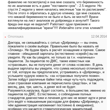
фамилию не посмотрела) и она мне сказала, что беременность
по их анализам есть и даже "поставили срок" - 2.5 недели. Но
спустя 2 недели у меня начались месячные "как по расписанию".
После этого я обратилась в другую клинику, где мне сказали,
что никакой беременности не было и быть не могло!!! Врачи
взглянули на лист анализов из добромеда и ахнули!!! Такого
бреда они еще не видели!!! Работают одни приезжие и
неквалифицированные "врачи"!!!! Избегайте сети этих клиник!!!
-
Ололошка
12.04.2014
Доктора, не связывайтесь с сетью «Добромед» — вы очень
пожалеете о своём выборе. Правильнее было бы назвать её
«Зломед». Не будем брать в расчёт оснащение и прочее. Самое
главное - обещанной зарплаты (естественно «серой») вы не
увидите. Ну как бы увидите, но только за т.н. «наличных»
пациентов. За пациентов по ДМС, также известных как
«страховые», вы не получите денег от слова «совсем». В день
выдачи зарплаты вы увидите, что сумма несколько отличается
от той, которую вы предполагали, устраиваясь в «Добромед», и
услышите чудную новость: «за «страховых получите позже».
Затем пойдут различные байки типа «еще чуть-чуть подождите,
злая страховая компания не перечислила средства», и так
месяц, два, три, шесть, а денег всё не будет.
Разумеется,нагрузка, будет состоять, в большинстве, именно из
пациентов по ДМС. Естественно, о соблюдении полных
стандартов диагностики и лечения для них не может идти и речи
(это ведёт к повышенным расходам для фирмы «Добромед», о
чём администрация напоминает постоянно & ежедневно),
особенно что касается стоматологических манипуляций.