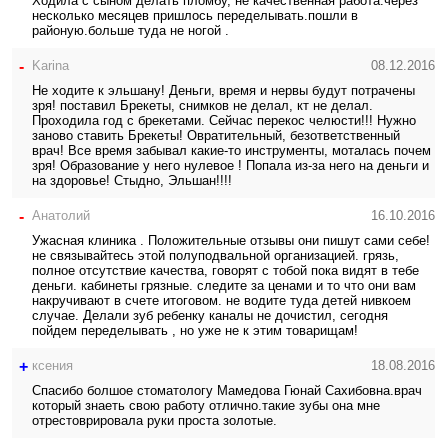
Ходила с сыном делать пломбу, не качественная работа.через
несколько месяцев пришлось переделывать.пошли в
районую.больше туда не ногой .
-
Karina
08.12.2016
Не ходите к эльшану! Деньги, время и нервы будут потрачены
зря! поставил Брекеты, снимков не делал, кт не делал.
Проходила год с брекетами. Сейчас перекос челюсти!!! Нужно
заново ставить Брекеты! Овратительный, безответственный
врач! Все время забывал какие-то инструменты, моталась почем
зря! Образование у него нулевое ! Попала из-за него на деньги и
на здоровье! Стыдно, Эльшан!!!!
-
Анатолий
16.10.2016
Ужасная клиника . Положительные отзывы они пишут сами себе!
не связывайтесь этой полуподвальной организацией. грязь,
полное отсутствие качества, говорят с тобой пока видят в тебе
деньги. кабинеты грязные. следите за ценами и то что они вам
накручивают в счете итоговом. не водите туда детей нивкоем
случае. Делали зуб ребенку каналы не дочистил, сегодня
пойдем переделывать , но уже не к этим товарищам!
+
ксения
18.08.2016
Спасибо болшое стоматологу Мамедова Гюнай Сахибовна.врач
который знаеть свою работу отлично.такие зубы она мне
отрестоврировала руки проста золотые.