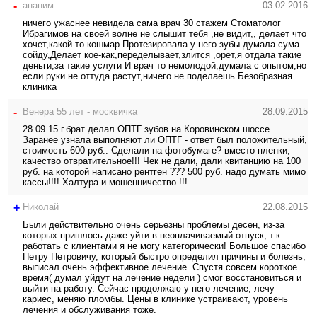
-
ананим
03.02.2016
ничего ужаснее невидела сама врач 30 стажем Cтоматолог
Ибрагимов на своей волне не слышит тебя ,не видит,, делает что
хочет,какой-то кошмар Протезировала у него зубы думала сума
сойду,Делает кое-как,переделывает,злится ,орет,я отдала такие
деньги,за такие услуги И врач то немолодой,думала с опытом,но
если руки не оттуда растут,ничего не поделаешь Безобразная
клиника
-
Венера 55 лет - москвичка
28.09.2015
28.09.15 г.брат делал ОПТГ зубов на Коровинском шоссе.
Заранее узнала выполняют ли ОПТГ - ответ был положительный,
стоимость 600 руб.. Сделали на фотобумаге? вместо пленки,
качество отвратительное!!! Чек не дали, дали квитанцию на 100
руб. на которой написано рентген ??? 500 руб. надо думать мимо
кассы!!!! Халтура и мошенничество !!!
+
Николай
22.08.2015
Были действительно очень серьезны проблемы десен, из-за
которых пришлось даже уйти в неоплачиваемый отпуск, т.к.
работать с клиентами я не могу категорически! Большое спасибо
Петру Петровичу, который быстро определил причины и болезнь,
выписал очень эффективное лечение. Спустя совсем короткое
время( думал уйдут на лечение недели ) смог восстановиться и
выйти на работу. Сейчас продолжаю у него лечение, лечу
кариес, меняю пломбы. Цены в клинике устраивают, уровень
лечения и обслуживания тоже.