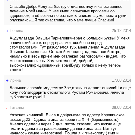
Спасибо ДоброМеду за быструю диагностику и качественное
лечение моей мамы. У нее были серьезные проблемы со
здоровьем, я её возила по разным клиникам ...уже просто руки
опускались...Я так счастлива, что маме лучше.Спасибо!
+
Полина
25.12.2014
Абдуллазаде Эльшан Тариелович-врач с большой буквы! У меня
панический страх перед врачами, особенно перед
стоматологами. Тут разболелся зуб, меня лечил Абдуллазаде
Эльшан Тариелович. Он такой молодец, сделал все быстро,
небольно и весь приём мен отвлекал разговорами - видел, что
мне страшно очень. Замечательный, добрый,
высококвалифицированный врач!Буду только к нему теперь
ходить!
+
Ирина
17.08.2014
Большое спасибо медсестре Зое,отлично делает снимки!!! и еще
хочу поблагодарить стоматолога Рустам Романовича, лечила
зуб золотые руки!!!
-
Татьяна
08.08.2014
Ужасная клиника!!! Была в добромеде по адресу Коровинское
шоссе д.23 . Сдавала анализ крови на ХГЧ (беременность).
Анализ сделали через 2 дня, потом сказали, что нужно еще
платить деньги за расшифровку данного анализа. Вот тут
началось самое интересное!! Пошла я к гинекологу ( имя и