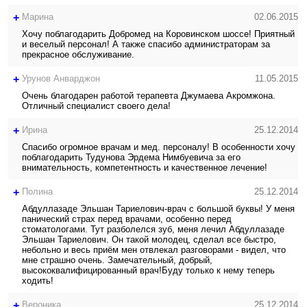
+
Марина
02.06.2015
Хочу поблагодарить Добромед на Коровинском шоссе! Приятный
и веселый персонал! А также спасибо администраторам за
прекрасное обслуживание.
+
Урунов Анварджон
11.05.2015
Очень благодарен работой терапевта Джумаева Акромжона.
Отличный специалист своего дела!
+
Ирина
25.12.2014
Спасибо огромное врачам и мед. персоналу! В особенности хочу
поблагодарить Тудунова Эрдема Нимбуевича за его
внимательность, компетентность и качественное лечение!
+
Полина
25.12.2014
Абдуллазаде Эльшан Тариелович-врач с большой буквы! У меня
панический страх перед врачами, особенно перед
стоматологами. Тут разболелся зуб, меня лечил Абдуллазаде
Эльшан Тариелович. Он такой молодец, сделал все быстро,
небольно и весь приём мен отвлекал разговорами - видел, что
мне страшно очень. Замечательный, добрый,
высококвалифицированный врач!Буду только к нему теперь
ходить!
+
Вероника
25.12.2014