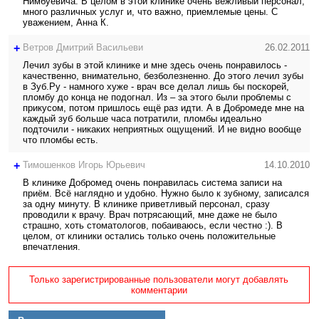
Нимбуевича. В целом в этой клинике очень вежливый персонал,
много различных услуг и, что важно, приемлемые цены. С
уважением, Анна К.
+
Ветров Дмитрий Васильеви
26.02.2011
Лечил зубы в этой клинике и мне здесь очень понравилось -
качественно, внимательно, безболезненно. До этого лечил зубы
в Зуб.Ру - намного хуже - врач все делал лишь бы поскорей,
пломбу до конца не подогнал. Из – за этого были проблемы с
прикусом, потом пришлось ещё раз идти. А в Добромеде мне на
каждый зуб больше часа потратили, пломбы идеально
подточили - никаких неприятных ощущений. И не видно вообще
что пломбы есть.
+
Тимошенков Игорь Юрьевич
14.10.2010
В клинике Добромед очень понравилась система записи на
приём. Всё наглядно и удобно. Нужно было к зубному, записался
за одну минуту. В клинике приветливый персонал, сразу
проводили к врачу. Врач потрясающий, мне даже не было
страшно, хоть стоматологов, побаиваюсь, если честно :). В
целом, от клиники остались только очень положительные
впечатления.
Только зарегистрированные пользователи могут добавлять
комментарии