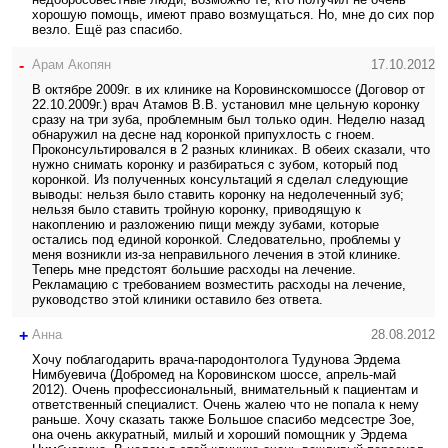
хорошую помощь, имеют право возмущаться. Но, мне до сих пор
везло. Ещё раз спасибо.
-
Арам Акопян
17.10.2012
В октябре 2009г. в их клинике на Коровинскомшоссе (Договор от
22.10.2009г.) врач Атамов В.В. установил мне цельную коронку
сразу на три зуба, проблемным был только один. Неделю назад
обнаружил на десне над коронкой припухлость с гноем.
Проконсультировался в 2 разных клиниках. В обеих сказали, что
нужно снимать коронку и разбираться с зубом, который под
коронкой. Из полученных консультаций я сделал следующие
выводы: нельзя было ставить коронку на недолеченный зуб;
нельзя было ставить тройную коронку, приводящую к
накоплению и разложению пищи между зубами, которые
остались под единой коронкой. Следовательно, проблемы у
меня возникли из-за неправильного лечения в этой клинике.
Теперь мне предстоят большие расходы на лечение.
Рекламацию с требованием возместить расходы на лечение,
руководство этой клиники оставило без ответа.
+
Анна
28.08.2012
Хочу поблагодарить врача-пародонтолога Тудунова Эрдема
Нимбуевича (Добромед на Коровинском шоссе, апрель-май
2012). Очень профессиональный, внимательный к пациентам и
ответственный специалист. Очень жалею что не попала к нему
раньше. Хочу сказать также Большое спасибо медсестре Зое,
она очень аккуратный, милый и хороший помощник у Эрдема