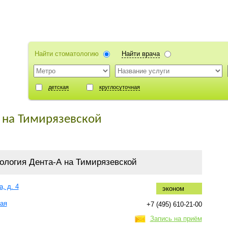
Найти стоматологию
Найти врача
детская
круглосуточная
 на Тимирязевской
ология Дента-А на Тимирязевской
, д. 4
эконом
ая
+7 (495) 610-21-00
Запись на приём