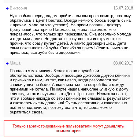
+
Виктория
16.07.2018
Нужно было перед садом пройти с сыном проф осмотр, поэтому
обратились в Дент Престиж. Всегда немного боюсь водить сына
к врачам, мало ли что устроит). На прием попали к доктору
Дергуновой Екатерине Николаевне, и она настолько мне
понравилось, что только зря переживала. Она довольно молода
и с детьми ладит. Не достает сразу все эти инструменты и
прочие, что сразу пугает детей. А как-то договорившись, дети
сами показывают ей зубы. Спасибо за прием! Лечить ничего не
пришлось, все зубы были здоровыми.
+
Маша
03.06.2017
Попала в эту клинику абсолютно по случайным
обстоятельствам. Вообще, я посещаю докторов другой клиники
и привыкла к ним, но тут, как назло, когда разболелся зуб,
записи у них не было. А вклиниваться по острой боли между
приемами не хотела. По карте нашла наиболее близкую к дому
клинику, и так и очутилась в «Дент Престиж». Несмотря на то,
что я вообще никогда об этой клинике не слышала, результатом
я оказалась очень довольна! Очень оперативно и качественно
всё мне подлечили, поэтому если что, то сюда можно
обратиться снова.
Только зарегистрированные пользователи могут добавлять
комментарии