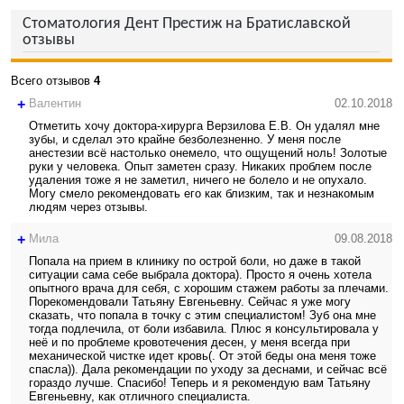
Стоматология Дент Престиж на Братиславской
отзывы
Всего отзывов
4
+
Валентин
02.10.2018
Отметить хочу доктора-хирурга Верзилова Е.В. Он удалял мне
зубы, и сделал это крайне безболезненно. У меня после
анестезии всё настолько онемело, что ощущений ноль! Золотые
руки у человека. Опыт заметен сразу. Никаких проблем после
удаления тоже я не заметил, ничего не болело и не опухало.
Могу смело рекомендовать его как близким, так и незнакомым
людям через отзывы.
+
Мила
09.08.2018
Попала на прием в клинику по острой боли, но даже в такой
ситуации сама себе выбрала доктора). Просто я очень хотела
опытного врача для себя, с хорошим стажем работы за плечами.
Порекомендовали Татьяну Евгеньевну. Сейчас я уже могу
сказать, что попала в точку с этим специалистом! Зуб она мне
тогда подлечила, от боли избавила. Плюс я консультировала у
неё и по проблеме кровотечения десен, у меня всегда при
механической чистке идет кровь(. От этой беды она меня тоже
спасла)). Дала рекомендации по уходу за деснами, и сейчас всё
гораздо лучше. Спасибо! Теперь и я рекомендую вам Татьяну
Евгеньевну, как отличного специалиста.