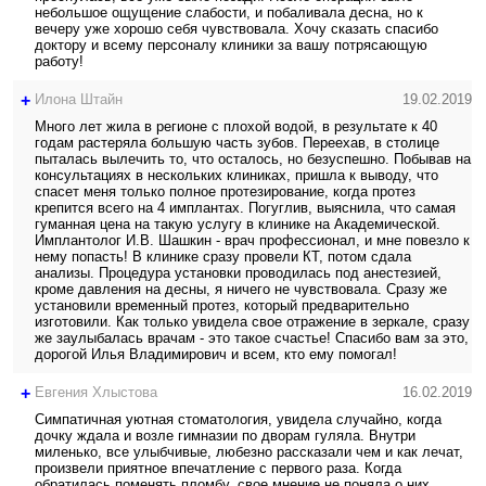
небольшое ощущение слабости, и побаливала десна, но к
вечеру уже хорошо себя чувствовала. Хочу сказать спасибо
доктору и всему персоналу клиники за вашу потрясающую
работу!
+
Илона Штайн
19.02.2019
Много лет жила в регионе с плохой водой, в результате к 40
годам растеряла большую часть зубов. Переехав, в столице
пыталась вылечить то, что осталось, но безуспешно. Побывав на
консультациях в нескольких клиниках, пришла к выводу, что
спасет меня только полное протезирование, когда протез
крепится всего на 4 имплантах. Погуглив, выяснила, что самая
гуманная цена на такую услугу в клинике на Академической.
Имплантолог И.В. Шашкин - врач профессионал, и мне повезло к
нему попасть! В клинике сразу провели КТ, потом сдала
анализы. Процедура установки проводилась под анестезией,
кроме давления на десны, я ничего не чувствовала. Сразу же
установили временный протез, который предварительно
изготовили. Как только увидела свое отражение в зеркале, сразу
же заулыбалась врачам - это такое счастье! Спасибо вам за это,
дорогой Илья Владимирович и всем, кто ему помогал!
+
Евгения Хлыстова
16.02.2019
Симпатичная уютная стоматология, увидела случайно, когда
дочку ждала и возле гимназии по дворам гуляла. Внутри
миленько, все улыбчивые, любезно рассказали чем и как лечат,
произвели приятное впечатление с первого раза. Когда
обратилась поменять пломбу, свое мнение не поняла о них.