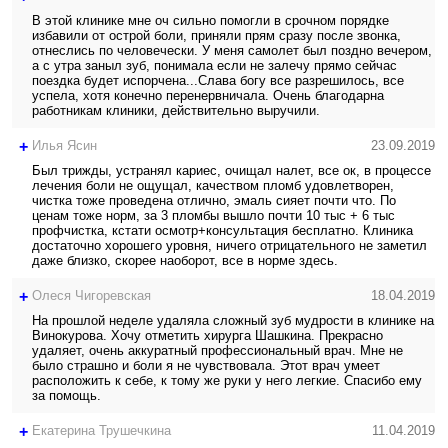
В этой клинике мне оч сильно помогли в срочном порядке
избавили от острой боли, приняли прям сразу после звонка,
отнеслись по человечески. У меня самолет был поздно вечером,
а с утра заныл зуб, понимала если не залечу прямо сейчас
поездка будет испорчена...Слава богу все разрешилось, все
успела, хотя конечно перенервничала. Очень благодарна
работникам клиники, действительно выручили.
+
Илья Ясин
23.09.2019
Был трижды, устранял кариес, очищал налет, все ок, в процессе
лечения боли не ощущал, качеством пломб удовлетворен,
чистка тоже проведена отлично, эмаль сияет почти что. По
ценам тоже норм, за 3 пломбы вышло почти 10 тыс + 6 тыс
профчистка, кстати осмотр+консультация бесплатно. Клиника
достаточно хорошего уровня, ничего отрицательного не заметил
даже близко, скорее наоборот, все в норме здесь.
+
Олеcя Чигоревская
18.04.2019
На прошлой неделе удаляла сложный зуб мудрости в клинике на
Винокурова. Хочу отметить хирурга Шашкина. Прекрасно
удаляет, очень аккуратный профессиональный врач. Мне не
было страшно и боли я не чувствовала. Этот врач умеет
расположить к себе, к тому же руки у него легкие. Спасибо ему
за помощь.
+
Екатерина Трушечкина
11.04.2019