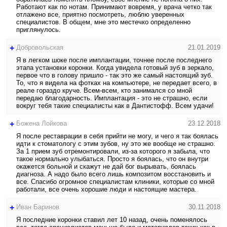
Работают как по нотам. Принимают вовремя, у врача четко так
отлажено все, приятно посмотреть, люблю уверенных
специалистов. В общем, мне это местечко определенно
приглянулось.
+
Добровольская
21.01.2019
Я в легком шоке после имплантации, точнее после последнего
этапа установки коронки. Когда увидела готовый зуб в зеркало,
первое что в голову пришло - так это же самый настоящий зуб.
То, что я видела на фотках на компьютере, не передает всего, в
реале гораздо круче. Всем-всем, кто занимался со мной
передаю благодарность. Имплантация - это не страшно, если
вокруг тебя такие специалисты как в Дантистофф. Всем удачи!
+
Божена Лойкова
23.12.2018
Я после реставрации в себя прийти не могу, и чего я так боялась
идти к стоматологу с этим зубов, ну это же вообще не страшно.
За 1 прием зуб отремонтировали, из-за которого я забыла, что
такое нормально улыбаться. Просто я боялась, что он внутри
окажется больной и скажут не дай бог вырывать, боялась
диагноза. А надо было всего лишь композитом восстановить и
все. Спасибо огромное специалистам клиники, которые со мной
работали, все очень хорошие люди и настоящие мастера.
+
Иван Баринов
30.11.2018
Я последние коронки ставил лет 10 назад, очень поменялось