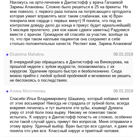
Нахожусь на орто-лечении в Дантистофф у врача Гагкаевой
Зарины Алановны. Сложно было решиться в 25 на брекеты. Но
мне повезло, с первого раза попала на потрясающего ортодонта
которая умеет вправлять мозг таким слабачкам, как я) Врач
покорила мое сердце с первых минут) Я поняла, что под ее
контролем доведу дело до конца и прикус будет идеальнейший)
5 месяцев пролетело, уже кое какие сдвиги заметны) Радуемся
вместе с врачом. Громадное ей спасибо за участие, вообще за
то, что при таком наплыве пациентов она сохраняет в себе
столько положительных качеств. Респект вам, Зарина Алановна!
+
Ekaterina Mahalina
08.03.2019
В очередной раз обращалась в Дантистофф на Винокурова, на
прошлой неделе с зубом мудрости, познакомилась с их
хирургом. Удаление прошло быстро и безболезненно. Сюда
можно прийти с любой зубной проблемой и мгновенно ее решить
не беспокоясь о последствиях.
+
Алина Молотянова
08.03.2019
Спасибо Илье Владимировичу Шашкину, который избавил меня
от этих восьмерок! Никогда не страдала от зубной боли, всегда
вовремя лечилась и тут вылезли эти зубы, кошмар! Думала
умру от этой боли пока вырву. Никому не пожелаю такое
испытать. К хирургу в Дантистофф попасть не сложно, особенно
если такой случай здесь примут без вопросов. Меня отправили к
этому врачу. Удачный выбор. Врач быстро все сделал, я даже не
поняла что уже все. Классный хирург и приятный человек.