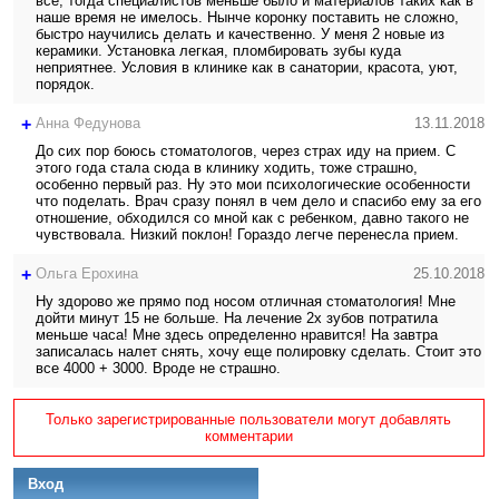
все, тогда специалистов меньше было и материалов таких как в
наше время не имелось. Нынче коронку поставить не сложно,
быстро научились делать и качественно. У меня 2 новые из
керамики. Установка легкая, пломбировать зубы куда
неприятнее. Условия в клинике как в санатории, красота, уют,
порядок.
+
Анна Федунова
13.11.2018
До сих пор боюсь стоматологов, через страх иду на прием. С
этого года стала сюда в клинику ходить, тоже страшно,
особенно первый раз. Ну это мои психологические особенности
что поделать. Врач сразу понял в чем дело и спасибо ему за его
отношение, обходился со мной как с ребенком, давно такого не
чувствовала. Низкий поклон! Гораздо легче перенесла прием.
+
Ольга Ерохина
25.10.2018
Ну здорово же прямо под носом отличная стоматология! Мне
дойти минут 15 не больше. На лечение 2х зубов потратила
меньше часа! Мне здесь определенно нравится! На завтра
записалась налет снять, хочу еще полировку сделать. Стоит это
все 4000 + 3000. Вроде не страшно.
Только зарегистрированные пользователи могут добавлять
комментарии
Вход