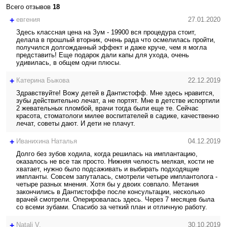
Всего отзывов
18
+
евгения
27.01.2020
Здесь классная цена на Зум - 19900 вся процедура стоит,
делала в прошлый вторник, очень рада что осмелилась пройти,
получился долгожданный эффект и даже круче, чем я могла
представить! Еще подарок дали капы для ухода, очень
удивилась, в общем одни плюсы.
+
Катерина Быкова
22.12.2019
Здравствуйте! Вожу детей в Дантистофф. Мне здесь нравится,
зубы действительно лечат, а не портят. Мне в детстве испортили
2 жевательных пломбой, врачи тогда были еще те. Сейчас
красота, стоматологи милее воспитателей в садике, качественно
лечат, советы дают. И дети не плачут.
+
Иванихина Наталья
04.12.2019
Долго без зубов ходила, когда решилась на имплантацию,
оказалось не все так просто. Нижняя челюсть мелкая, кости не
хватает, нужно было подсаживать и выбирать подходящие
импланты. Совсем запуталась, смотрели четыре имплантолога -
четыре разных мнения. Хотя бы у двоих совпало. Метания
закончились в Дантистоффе после консультации, несколько
врачей смотрели. Оперировалась здесь. Через 7 месяцев была
со всеми зубами. Спасибо за четкий план и отличную работу.
+
Natali V.
30.10.2019