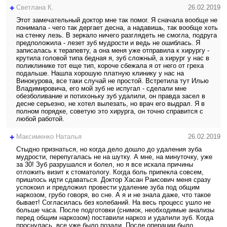
+
Светлана К.
26.02.2019
Этот замечательный доктор мне так помог. Я сначала вообще не
понимала - чего так дергает десна, а надавишь, так вообще хоть
на стенку лезь. В зеркало ничего разглядеть не смогла, подруга
предположила - лезет зуб мудрости и ведь не ошиблась. Я
записалась к терапевту, а она меня уже отправила к хирургу -
крутила головой типа бедная я, зуб сложный, а хирург у нас в
поликлинике тот еще тип, короче сбежала я от него от греха
подальше. Нашла хорошую платную клинику у нас на
Винокурова, все таки случай не простой. Встретила тут Илью
Владимировича, его мой зуб не испугал - сделали мне
обезболивание и потихоньку зуб удалили, он правда засел в
десне серьезно, не хотел вылезать, но врач его выдрал. Я в
полном порядке, советую это хирурга, он точно справится с
любой работой.
+
Максименко Наталья
26.02.2019
Стыдно признаться, но когда дело дошло до удаления зуба
мудрости, перепугалась не на шутку. А мне, на минуточку, уже
за 30! Зуб разрушался и болел, но я все искала причины
отложить визит к стоматологу. Когда боль припекла совсем,
пришлось идти сдаваться. Доктор Хасан Раисович меня сразу
успокоил и предложил провести удаление зуба под общим
наркозом, грубо говоря, во сне. А я и не знала даже, что такое
бывает! Согласилась без колебаний. На весь процесс ушло не
больше часа. После подготовки (снимок, необходимые анализы
перед общим наркозом) поставили наркоз и удалили зуб. Когда
проснулась, все уже было позади. После операции было