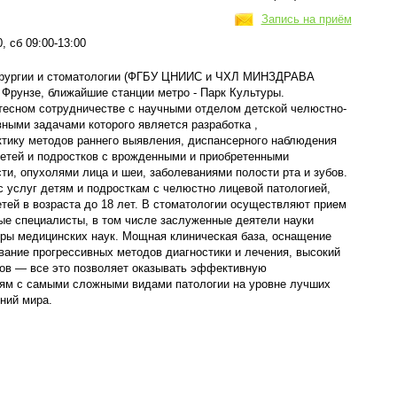
Запись на приём
0, сб 09:00-13:00
хирургии и стоматологии (ФГБУ ЦНИИС и ЧХЛ МИНЗДРАВА
Фрунзе, ближайшие станции метро - Парк Культуры.
 тесном сотрудничестве с научными отделом детской челюстно-
вными задачами которого является разработка ,
ктику методов раннего выявления, диспансерного наблюдения
детей и подростков с врожденными и приобретенными
и, опухолями лица и шеи, заболеваниями полости рта и зубов.
 услуг детям и подросткам с челюстно лицевой патологией,
етей в возраста до 18 лет. В стоматологии осуществляют прием
е специалисты, в том числе заслуженные деятели науки
оры медицинских наук. Мощная клиническая база, оснащение
ание прогрессивных методов диагностики и лечения, высокий
ов — все это позволяет оказывать эффективную
м с самыми сложными видами патологии на уровне лучших
ний мира.