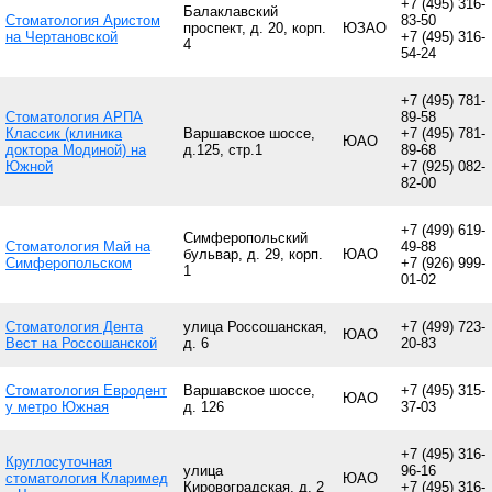
+7 (495) 316-
Балаклавский
Стоматология Аристом
83-50
проспект, д. 20, корп.
ЮЗАО
на Чертановской
+7 (495) 316-
4
54-24
+7 (495) 781-
Стоматология АРПА
89-58
Классик (клиника
Варшавское шоссе,
+7 (495) 781-
ЮАО
доктора Модиной) на
д.125, стр.1
89-68
Южной
+7 (925) 082-
82-00
+7 (499) 619-
Симферопольский
Стоматология Май на
49-88
бульвар, д. 29, корп.
ЮАО
Симферопольском
+7 (926) 999-
1
01-02
Стоматология Дента
улица Россошанская,
+7 (499) 723-
ЮАО
Вест на Россошанской
д. 6
20-83
Стоматология Евродент
Варшавское шоссе,
+7 (495) 315-
ЮАО
у метро Южная
д. 126
37-03
+7 (495) 316-
Круглосуточная
улица
96-16
стоматология Кларимед
ЮАО
Кировоградская, д. 2
+7 (495) 316-