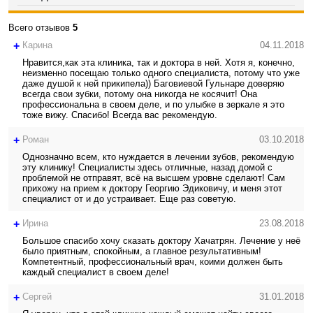
Всего отзывов
5
+
Карина
04.11.2018
Нравится,как эта клиника, так и доктора в ней. Хотя я, конечно,
неизменно посещаю только одного специалиста, потому что уже
даже душой к ней прикипела)) Баговиевой Гульнаре доверяю
всегда свои зубки, потому она никогда не косячит! Она
профессиональна в своем деле, и по улыбке в зеркале я это
тоже вижу. Спасибо! Всегда вас рекомендую.
+
Роман
03.10.2018
Однозначно всем, кто нуждается в лечении зубов, рекомендую
эту клинику! Специалисты здесь отличные, назад домой с
проблемой не отправят, всё на высшем уровне сделают! Сам
прихожу на прием к доктору Георгию Эдиковичу, и меня этот
специалист от и до устраивает. Еще раз советую.
+
Ирина
23.08.2018
Большое спасибо хочу сказать доктору Хачатрян. Лечение у неё
было приятным, спокойным, а главное результативным!
Компетентный, профессиональный врач, коими должен быть
каждый специалист в своем деле!
+
Сергей
31.01.2018