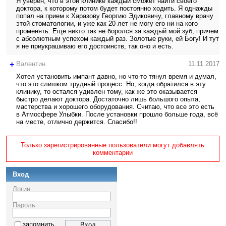
Я уверен, что в этой клинике каждый сможет найти своего
доктора, к которому потом будет постоянно ходить. Я однажды
попал на прием к Харазову Георгию Эдиковичу, главному врачу
этой стоматологии, и уже как 20 лет не могу его ни на кого
променять. Еще никто так не боролся за каждый мой зуб, причем
с абсолютным успехом каждый раз. Золотые руки, ей Богу! И тут
я не приукрашиваю его достоинств, так оно и есть.
+
Валентин
11.11.2017
Хотел установить импант давно, но что-то тянул время и думал,
что это слишком трудный процесс. Но, когда обратился в эту
клинику, то остался удивлен тому, как же это оказывается
быстро делают доктора. Достаточно лишь большого опыта,
мастерства и хорошего оборудования. Считаю, что все это есть
в Атмосфере Улыбки. После установки прошло больше года, всё
на месте, отлично держится. Спасибо!!
Только зарегистрированные пользователи могут добавлять
комментарии
Вход
Логин
Пароль
запомнить