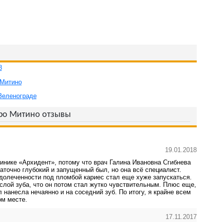
8
 Митино
 Зеленограде
тро Митино отзывы
19.01.2018
инике «Архидент», потому что врач Галина Ивановна Сгибнева
таточно глубокий и запущенный был, но она всё специалист.
едолеченности под пломбой кариес стал еще хуже запускаться.
слой зуба, что он потом стал жутко чувствительным. Плюс еще,
 нанесла нечаянно и на соседний зуб. По итогу, я крайне всем
ом месте.
17.11.2017