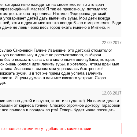
е, который явно находится на своем месте, то это врач
превзойдённый мастер! Я так её превозношу, потому что
 этом достаточно терпелива. Наталья Федоровна детский
на уговаривает детей дать вылечить зубы. Мои дети всегда
 ней, хотя в других местах это всегда было с морем слез. Ради
 даже не лень через весь город ехать именно в Митино, и
22.09.2017
сылаю Сгибневой Галине Ивановне, это детский стоматолог
чную поликлинику я даже не рассматривала, выбирая
но было показать сына с его молочными еще зубами, которые
ок очень боялся идти лечить зубы, и хотелось, чтобы врач был
 Галина Ивановна с сыном мои управилась быстренько!
оказать зубки, и в тот же прием один успела залечить.
листа. И цены думаю в клинике каждого устроят. Скоро
да.
12.08.2017
ие именно детей и внуков, и вот и я туда же). На самом деле и
бавили от кариеса точнее. Спасибо огромное доктору Тарасовой
к все привела в порядок во рту! Теперь будет чаще посещать
ные пользователи могут добавлять комментарии