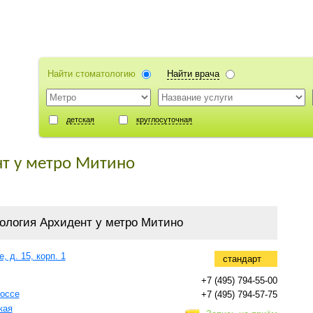
Найти стоматологию
Найти врача
детская
круглосуточная
т у метро Митино
ология Архидент у метро Митино
, д. 15, корп. 1
стандарт
+7 (495) 794-55-00
оссе
+7 (495) 794-57-75
кая