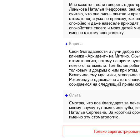
Мне кажется, если говорить о доктор
Линькова Наталья Федоровна, она не
считаю, что она очень опытна и при
стоматолог, и ума не приложу, как о
спокойно и даже навеселе приходят к
спокойствия своего и моих детей мне
именно к этому специалисту.
+
Карина
Свои благодарности и лучи добра по
клиники «Архидент» на Митино. Обы
стоматологию, потому на прием нуж
немного потемнели. Тем более ребен
толковым и добрым с ним при этом.
Включила ему мультики, уговорила п
Рекомендую однозначно этого специа
собираемся на следующий прием сю
+
Ольга
Смотрю, что все благодарят за лечен
моему внучку тут вылечили зубы, из
Наталье Сергеевне. За короткий сро
именно эту стоматологию.
Только зарегистрирован