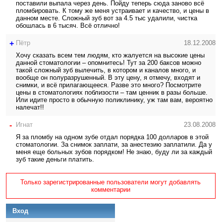
поставили выпала через день. Пойду теперь сюда заново всё
пломбировать. К тому же меня устраивает и качество, и цены в
данном месте. Сложный зуб вот за 4.5 тыс удалили, чистка
обошлась в 6 тысяч. Всё отлично!
+
Пётр
18.12.2008
Хочу сказать всем тем людям, кто жалуется на высокие цены
данной стоматологии – опомнитесь! Тут за 200 баксов можно
такой сложный зуб вылечить, в котором и каналов много, и
вообще он полуразрушенный. В эту цену, я отмечу, входят и
снимки, и всё прилагающееся. Разве это много? Посмотрите
цены в стоматологиях поблизости – там ценник в разы больше.
Или идите просто в обычную поликлинику, уж там вам, вероятно
налечат!!
-
Игнат
23.08.2008
Я за пломбу на одном зубе отдал порядка 100 долларов в этой
стоматологии. За снимок заплати, за анестезию заплатили. Да у
меня еще больных зубов порядком! Не знаю, буду ли за каждый
зуб такие деньги платить.
Только зарегистрированные пользователи могут добавлять
комментарии
Вход