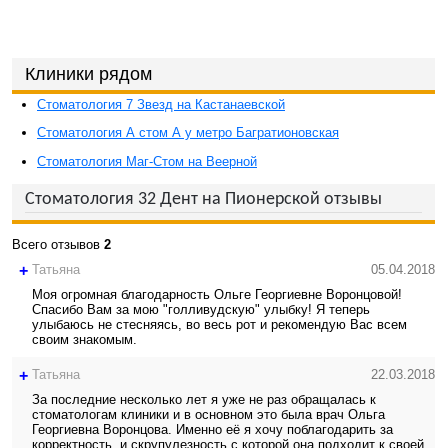
Клиники рядом
Стоматология 7 Звезд на Кастанаевской
Стоматология А стом А у метро Багратионовская
Стоматология Маг-Стом на Веерной
Стоматология 32 Дент на Пионерской отзывы
Всего отзывов
2
+
Татьяна
05.04.2018
Моя огромная благодарность Ольге Георгиевне Воронцовой!
Спасибо Вам за мою "голливудскую" улыбку! Я теперь
улыбаюсь не стесняясь, во весь рот и рекомендую Вас всем
своим знакомым.
+
Татьяна
22.03.2018
За последние несколько лет я уже не раз обращалась к
стоматологам клиники и в основном это была врач Ольга
Георгиевна Воронцова. Именно её я хочу поблагодарить за
корректность, и скрупулезность с которой она подходит к своей